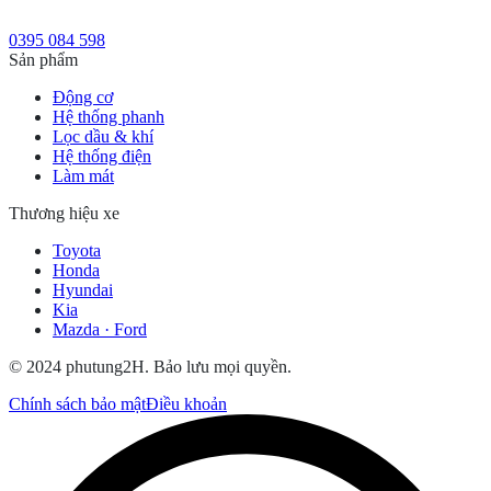
0395 084 598
Sản phẩm
Động cơ
Hệ thống phanh
Lọc dầu & khí
Hệ thống điện
Làm mát
Thương hiệu xe
Toyota
Honda
Hyundai
Kia
Mazda · Ford
© 2024 phutung2H. Bảo lưu mọi quyền.
Chính sách bảo mật
Điều khoản