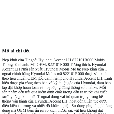
Mô tả chi tiết
Nẹp kính cửa T ngoài Hyundai Accent LH 822101R000 Mobis
Thông số nhanh: Mã OEM: 822101R000 Tương thích: Hyundai
Accent LH Nhà sản xuất: Hyundai Mobis Mô tả: Nẹp kính cửa T
ngoài chính hãng Hyundai Mobis mã 822101R000 được sản xuất
theo tiêu chuẩn OEM gốc dành riêng cho Hyundai Accent LH. Linh
kiện được gia công theo bản vẽ kỹ thuật gốc của Hyundai, đảm bảo
lắp đặt khớp hoàn toàn và hoạt động đúng thông số thiết kế. Mỗi
sản phẩm đều trải qua kiểm định chất lượng đầu ra trước khi xuất
xưởng. Nẹp kính cửa T ngoài đóng vai trò quan trọng trong hệ
thống vận hành của Hyundai Accent LH, hoạt động liên tục dưới
điều kiện tải trọng và nhiệt độ khắc nghiệt. Sử dụng phụ tùng không
đúng mã OEM tiềm ẩn rủi ro kích thước sai, vật liệu không đạt