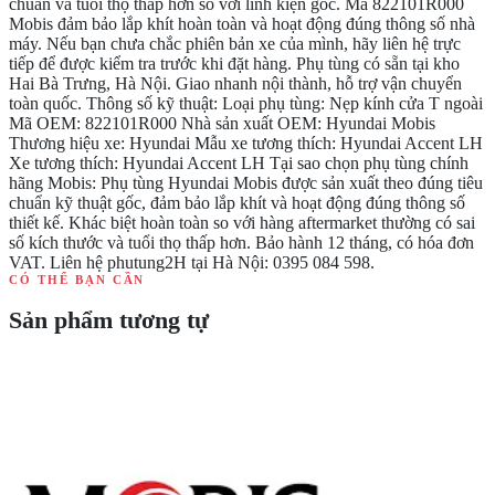
chuẩn và tuổi thọ thấp hơn so với linh kiện gốc. Mã 822101R000
Mobis đảm bảo lắp khít hoàn toàn và hoạt động đúng thông số nhà
máy. Nếu bạn chưa chắc phiên bản xe của mình, hãy liên hệ trực
tiếp để được kiểm tra trước khi đặt hàng. Phụ tùng có sẵn tại kho
Hai Bà Trưng, Hà Nội. Giao nhanh nội thành, hỗ trợ vận chuyển
toàn quốc. Thông số kỹ thuật: Loại phụ tùng: Nẹp kính cửa T ngoài
Mã OEM: 822101R000 Nhà sản xuất OEM: Hyundai Mobis
Thương hiệu xe: Hyundai Mẫu xe tương thích: Hyundai Accent LH
Xe tương thích: Hyundai Accent LH Tại sao chọn phụ tùng chính
hãng Mobis: Phụ tùng Hyundai Mobis được sản xuất theo đúng tiêu
chuẩn kỹ thuật gốc, đảm bảo lắp khít và hoạt động đúng thông số
thiết kế. Khác biệt hoàn toàn so với hàng aftermarket thường có sai
số kích thước và tuổi thọ thấp hơn. Bảo hành 12 tháng, có hóa đơn
VAT. Liên hệ phutung2H tại Hà Nội: 0395 084 598.
CÓ THỂ BẠN CẦN
Sản phẩm tương tự