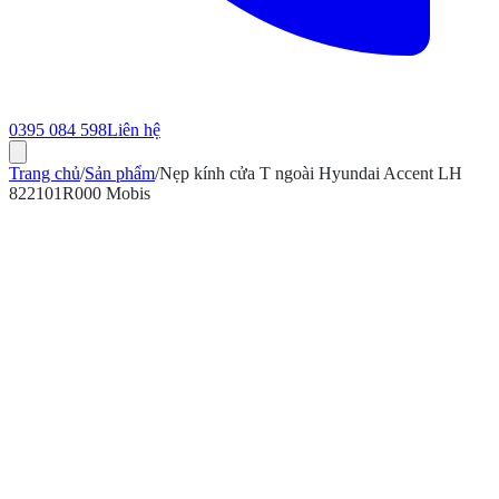
0395 084 598
Liên hệ
Trang chủ
/
Sản phẩm
/
Nẹp kính cửa T ngoài Hyundai Accent LH
822101R000 Mobis
ính hãng
Bảo hành 12 tháng
Có hóa đơn VAT