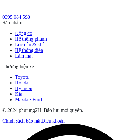
0395 084 598
Sản phẩm
Động cơ
Hệ thống phanh
Lọc dầu & khí
Hệ thống điện
Làm mát
Thương hiệu xe
Toyota
Honda
Hyundai
Kia
Mazda · Ford
© 2024 phutung2H. Bảo lưu mọi quyền.
Chính sách bảo mật
Điều khoản