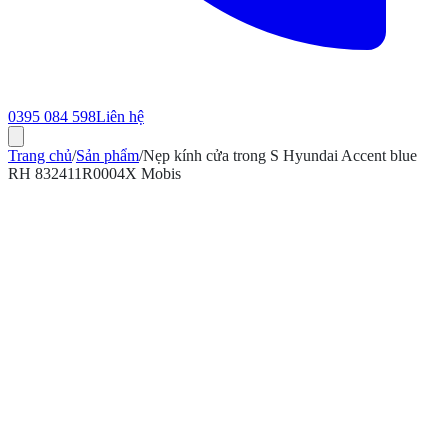
0395 084 598
Liên hệ
Trang chủ
/
Sản phẩm
/
Nẹp kính cửa trong S Hyundai Accent blue
RH 832411R0004X Mobis
ính hãng
Bảo hành 12 tháng
Có hóa đơn VAT