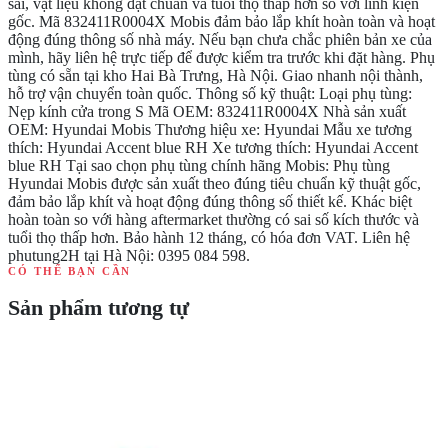
sai, vật liệu không đạt chuẩn và tuổi thọ thấp hơn so với linh kiện
gốc. Mã 832411R0004X Mobis đảm bảo lắp khít hoàn toàn và hoạt
động đúng thông số nhà máy. Nếu bạn chưa chắc phiên bản xe của
mình, hãy liên hệ trực tiếp để được kiểm tra trước khi đặt hàng. Phụ
tùng có sẵn tại kho Hai Bà Trưng, Hà Nội. Giao nhanh nội thành,
hỗ trợ vận chuyển toàn quốc. Thông số kỹ thuật: Loại phụ tùng:
Nẹp kính cửa trong S Mã OEM: 832411R0004X Nhà sản xuất
OEM: Hyundai Mobis Thương hiệu xe: Hyundai Mẫu xe tương
thích: Hyundai Accent blue RH Xe tương thích: Hyundai Accent
blue RH Tại sao chọn phụ tùng chính hãng Mobis: Phụ tùng
Hyundai Mobis được sản xuất theo đúng tiêu chuẩn kỹ thuật gốc,
đảm bảo lắp khít và hoạt động đúng thông số thiết kế. Khác biệt
hoàn toàn so với hàng aftermarket thường có sai số kích thước và
tuổi thọ thấp hơn. Bảo hành 12 tháng, có hóa đơn VAT. Liên hệ
phutung2H tại Hà Nội: 0395 084 598.
CÓ THỂ BẠN CẦN
Sản phẩm tương tự