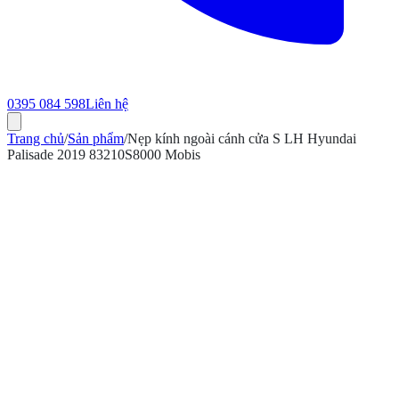
0395 084 598
Liên hệ
Trang chủ
/
Sản phẩm
/
Nẹp kính ngoài cánh cửa S LH Hyundai
Palisade 2019 83210S8000 Mobis
ính hãng
Bảo hành 12 tháng
Có hóa đơn VAT