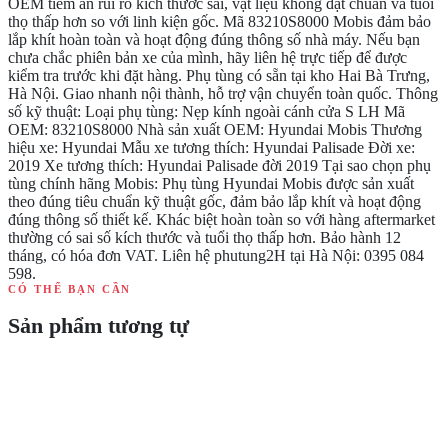
OEM tiềm ẩn rủi ro kích thước sai, vật liệu không đạt chuẩn và tuổi
thọ thấp hơn so với linh kiện gốc. Mã 83210S8000 Mobis đảm bảo
lắp khít hoàn toàn và hoạt động đúng thông số nhà máy. Nếu bạn
chưa chắc phiên bản xe của mình, hãy liên hệ trực tiếp để được
kiểm tra trước khi đặt hàng. Phụ tùng có sẵn tại kho Hai Bà Trưng,
Hà Nội. Giao nhanh nội thành, hỗ trợ vận chuyển toàn quốc. Thông
số kỹ thuật: Loại phụ tùng: Nẹp kính ngoài cánh cửa S LH Mã
OEM: 83210S8000 Nhà sản xuất OEM: Hyundai Mobis Thương
hiệu xe: Hyundai Mẫu xe tương thích: Hyundai Palisade Đời xe:
2019 Xe tương thích: Hyundai Palisade đời 2019 Tại sao chọn phụ
tùng chính hãng Mobis: Phụ tùng Hyundai Mobis được sản xuất
theo đúng tiêu chuẩn kỹ thuật gốc, đảm bảo lắp khít và hoạt động
đúng thông số thiết kế. Khác biệt hoàn toàn so với hàng aftermarket
thường có sai số kích thước và tuổi thọ thấp hơn. Bảo hành 12
tháng, có hóa đơn VAT. Liên hệ phutung2H tại Hà Nội: 0395 084
598.
CÓ THỂ BẠN CẦN
Sản phẩm tương tự