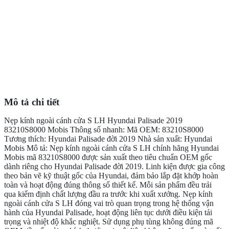
Mô tả chi tiết
Nẹp kính ngoài cánh cửa S LH Hyundai Palisade 2019
83210S8000 Mobis Thông số nhanh: Mã OEM: 83210S8000
Tương thích: Hyundai Palisade đời 2019 Nhà sản xuất: Hyundai
Mobis Mô tả: Nẹp kính ngoài cánh cửa S LH chính hãng Hyundai
Mobis mã 83210S8000 được sản xuất theo tiêu chuẩn OEM gốc
dành riêng cho Hyundai Palisade đời 2019. Linh kiện được gia công
theo bản vẽ kỹ thuật gốc của Hyundai, đảm bảo lắp đặt khớp hoàn
toàn và hoạt động đúng thông số thiết kế. Mỗi sản phẩm đều trải
qua kiểm định chất lượng đầu ra trước khi xuất xưởng. Nẹp kính
ngoài cánh cửa S LH đóng vai trò quan trọng trong hệ thống vận
hành của Hyundai Palisade, hoạt động liên tục dưới điều kiện tải
trọng và nhiệt độ khắc nghiệt. Sử dụng phụ tùng không đúng mã