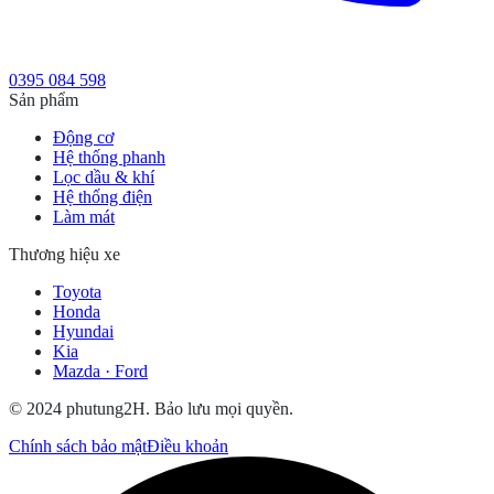
0395 084 598
Sản phẩm
Động cơ
Hệ thống phanh
Lọc dầu & khí
Hệ thống điện
Làm mát
Thương hiệu xe
Toyota
Honda
Hyundai
Kia
Mazda · Ford
© 2024 phutung2H. Bảo lưu mọi quyền.
Chính sách bảo mật
Điều khoản