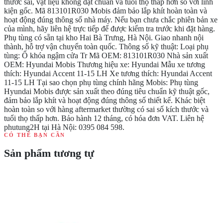
thước sai, vật liệu không đạt chuẩn và tuổi thọ thấp hơn so với linh
kiện gốc. Mã 813101R030 Mobis đảm bảo lắp khít hoàn toàn và
hoạt động đúng thông số nhà máy. Nếu bạn chưa chắc phiên bản xe
của mình, hãy liên hệ trực tiếp để được kiểm tra trước khi đặt hàng.
Phụ tùng có sẵn tại kho Hai Bà Trưng, Hà Nội. Giao nhanh nội
thành, hỗ trợ vận chuyển toàn quốc. Thông số kỹ thuật: Loại phụ
tùng: Ổ khóa ngậm cửa Tr Mã OEM: 813101R030 Nhà sản xuất
OEM: Hyundai Mobis Thương hiệu xe: Hyundai Mẫu xe tương
thích: Hyundai Accent 11-15 LH Xe tương thích: Hyundai Accent
11-15 LH Tại sao chọn phụ tùng chính hãng Mobis: Phụ tùng
Hyundai Mobis được sản xuất theo đúng tiêu chuẩn kỹ thuật gốc,
đảm bảo lắp khít và hoạt động đúng thông số thiết kế. Khác biệt
hoàn toàn so với hàng aftermarket thường có sai số kích thước và
tuổi thọ thấp hơn. Bảo hành 12 tháng, có hóa đơn VAT. Liên hệ
phutung2H tại Hà Nội: 0395 084 598.
CÓ THỂ BẠN CẦN
Sản phẩm tương tự