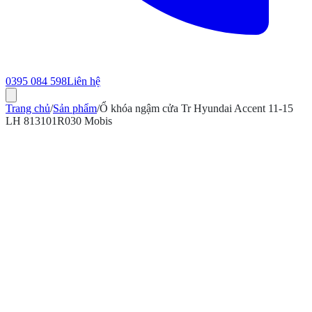
0395 084 598
Liên hệ
Trang chủ
/
Sản phẩm
/
Ổ khóa ngậm cửa Tr Hyundai Accent 11-15
LH 813101R030 Mobis
ính hãng
Bảo hành 12 tháng
Có hóa đơn VAT