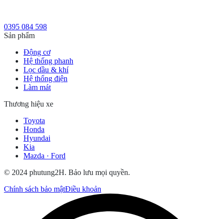
0395 084 598
Sản phẩm
Động cơ
Hệ thống phanh
Lọc dầu & khí
Hệ thống điện
Làm mát
Thương hiệu xe
Toyota
Honda
Hyundai
Kia
Mazda · Ford
© 2024 phutung2H. Bảo lưu mọi quyền.
Chính sách bảo mật
Điều khoản