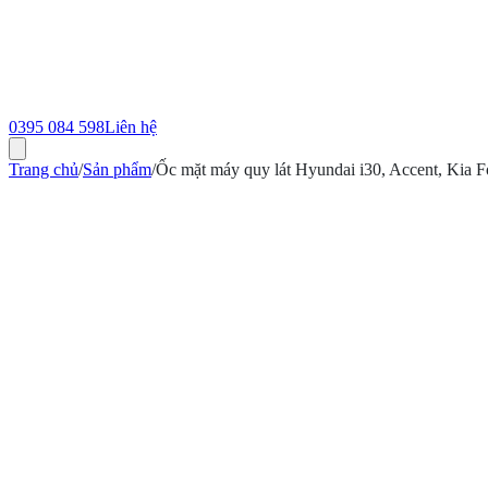
0395 084 598
Liên hệ
Trang chủ
/
Sản phẩm
/
Ốc mặt máy quy lát Hyundai i30, Accent, Kia 
ính hãng
Bảo hành 12 tháng
Có hóa đơn VAT