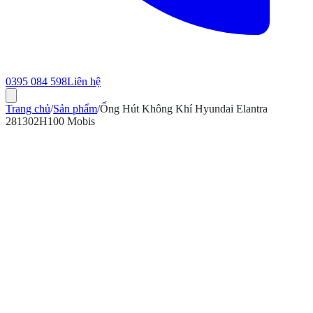
0395 084 598
Liên hệ
Trang chủ
/
Sản phẩm
/
Ống Hút Không Khí Hyundai Elantra
281302H100 Mobis
ính hãng
Bảo hành 12 tháng
Có hóa đơn VAT