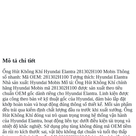
Mô tả chi tiết
Ống Hút Không Khí Hyundai Elantra 281302H100 Mobis Thông
số nhanh: Mã OEM: 281302H100 Tương thích: Hyundai Elantra
Nhà sản xuất: Hyundai Mobis Mô tả: Ống Hút Không Khí chính
hãng Hyundai Mobis mã 281302H100 được sản xuất theo tiêu
chuẩn OEM gốc dành riêng cho Hyundai Elantra. Linh kiện được
gia công theo bản vẽ kỹ thuật gốc của Hyundai, đảm bảo lắp đặt
khớp hoàn toàn và hoạt động đúng thông số thiết kế. Mỗi sản phẩm
đều trải qua kiểm định chất lượng đầu ra trước khi xuất xưởng. Ống
Hút Không Khí đóng vai trò quan trọng trong hệ thống vận hành
của Hyundai Elantra, hoạt động liên tục dưới điều kiện tải trọng và
nhiệt độ khắc nghiệt. Sử dụng phụ tùng không đúng mã OEM tiềm
ẩn rủi ro kích thước sai, vật liệu không đạt chuẩn và tuổi thọ thấp