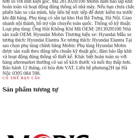
hơn so với linh kiện gốc. Mã 281302H100 Mobis đảm bảo lắp khít
hoàn toàn và hoạt động đúng thông số nhà máy. Nếu bạn chưa chắc
phiên bản xe của mình, hãy liên hệ trực tiếp để được kiểm tra trước
khi đặt hàng. Phụ tùng có sẵn tại kho Hai Bà Trưng, Hà Nội. Giao
nhanh nội thành, hỗ trợ vận chuyển toàn quốc. Thông số kỹ thuật:
Loại phụ tùng: Ống Hút Không Khí Mã OEM: 281302H100 Nhà
sản xuất OEM: Hyundai Mobis Thương hiệu xe: Hyundai Mẫu xe
tương thích: Hyundai Elantra Xe tương thích: Hyundai Elantra Tại
sao chọn phụ tùng chính hãng Mobis: Phụ tùng Hyundai Mobis
được sản xuất theo đúng tiêu chuẩn kỹ thuật gốc, đảm bảo lắp khít
và hoạt động đúng thông số thiết kế. Khác biệt hoàn toàn so với
hàng aftermarket thường có sai số kích thước và tuổi thọ thấp hơn.
Bảo hành 12 tháng, có hóa đơn VAT. Liên hệ phutung2H tại Hà
Nội: 0395 084 598.
CÓ THỂ BẠN CẦN
Sản phẩm tương tự