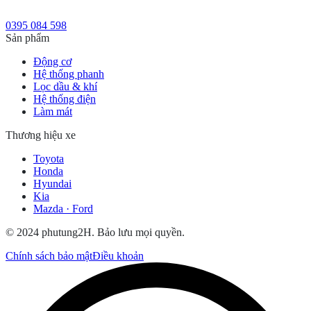
0395 084 598
Sản phẩm
Động cơ
Hệ thống phanh
Lọc dầu & khí
Hệ thống điện
Làm mát
Thương hiệu xe
Toyota
Honda
Hyundai
Kia
Mazda · Ford
© 2024 phutung2H. Bảo lưu mọi quyền.
Chính sách bảo mật
Điều khoản