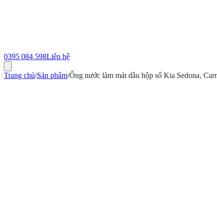
0395 084 598
Liên hệ
Trang chủ
/
Sản phẩm
/
Ống nước làm mát dầu hộp số Kia Sedona, Car
ính hãng
Bảo hành 12 tháng
Có hóa đơn VAT