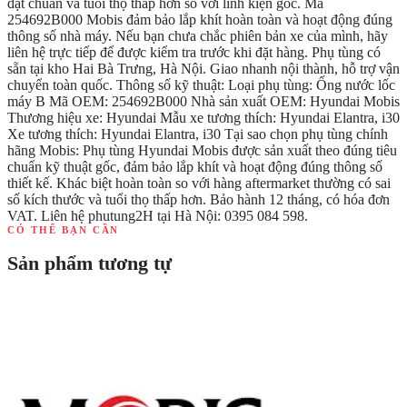
đạt chuẩn và tuổi thọ thấp hơn so với linh kiện gốc. Mã
254692B000 Mobis đảm bảo lắp khít hoàn toàn và hoạt động đúng
thông số nhà máy. Nếu bạn chưa chắc phiên bản xe của mình, hãy
liên hệ trực tiếp để được kiểm tra trước khi đặt hàng. Phụ tùng có
sẵn tại kho Hai Bà Trưng, Hà Nội. Giao nhanh nội thành, hỗ trợ vận
chuyển toàn quốc. Thông số kỹ thuật: Loại phụ tùng: Ống nước lốc
máy B Mã OEM: 254692B000 Nhà sản xuất OEM: Hyundai Mobis
Thương hiệu xe: Hyundai Mẫu xe tương thích: Hyundai Elantra, i30
Xe tương thích: Hyundai Elantra, i30 Tại sao chọn phụ tùng chính
hãng Mobis: Phụ tùng Hyundai Mobis được sản xuất theo đúng tiêu
chuẩn kỹ thuật gốc, đảm bảo lắp khít và hoạt động đúng thông số
thiết kế. Khác biệt hoàn toàn so với hàng aftermarket thường có sai
số kích thước và tuổi thọ thấp hơn. Bảo hành 12 tháng, có hóa đơn
VAT. Liên hệ phutung2H tại Hà Nội: 0395 084 598.
CÓ THỂ BẠN CẦN
Sản phẩm tương tự