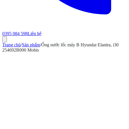
0395 084 598
Liên hệ
Trang chủ
/
Sản phẩm
/
Ống nước lốc máy B Hyundai Elantra, i30
254692B000 Mobis
ính hãng
Bảo hành 12 tháng
Có hóa đơn VAT