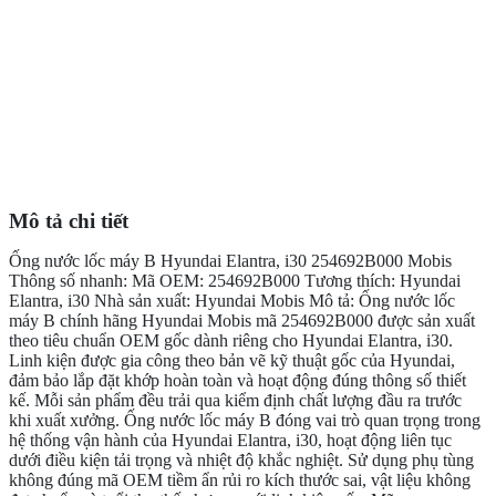
Mô tả chi tiết
Ống nước lốc máy B Hyundai Elantra, i30 254692B000 Mobis
Thông số nhanh: Mã OEM: 254692B000 Tương thích: Hyundai
Elantra, i30 Nhà sản xuất: Hyundai Mobis Mô tả: Ống nước lốc
máy B chính hãng Hyundai Mobis mã 254692B000 được sản xuất
theo tiêu chuẩn OEM gốc dành riêng cho Hyundai Elantra, i30.
Linh kiện được gia công theo bản vẽ kỹ thuật gốc của Hyundai,
đảm bảo lắp đặt khớp hoàn toàn và hoạt động đúng thông số thiết
kế. Mỗi sản phẩm đều trải qua kiểm định chất lượng đầu ra trước
khi xuất xưởng. Ống nước lốc máy B đóng vai trò quan trọng trong
hệ thống vận hành của Hyundai Elantra, i30, hoạt động liên tục
dưới điều kiện tải trọng và nhiệt độ khắc nghiệt. Sử dụng phụ tùng
không đúng mã OEM tiềm ẩn rủi ro kích thước sai, vật liệu không