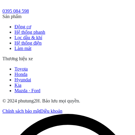
0395 084 598
Sản phẩm
Động cơ
Hệ thống phanh
Lọc dầu & khí
Hệ thống điện
Làm mát
Thương hiệu xe
Toyota
Honda
Hyundai
Kia
Mazda · Ford
© 2024 phutung2H. Bảo lưu mọi quyền.
Chính sách bảo mật
Điều khoản