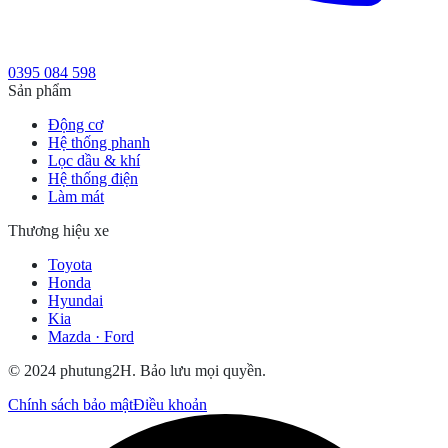
0395 084 598
Sản phẩm
Động cơ
Hệ thống phanh
Lọc dầu & khí
Hệ thống điện
Làm mát
Thương hiệu xe
Toyota
Honda
Hyundai
Kia
Mazda · Ford
© 2024 phutung2H. Bảo lưu mọi quyền.
Chính sách bảo mật
Điều khoản