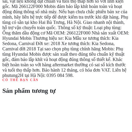
sai, vật liệu không đạt chuẩn và tuổi thọ thấp hơn so với linh kiện
gốc. Mã 266122F000 Mobis đảm bảo lắp khít hoàn toàn và hoạt
động đúng thông số nhà máy. Nếu bạn chưa chắc phiên bản xe của
mình, hãy liên hệ trực tiếp để được kiểm tra trước khi đặt hàng. Phụ
tùng có sẵn tại kho Hai Bà Trưng, Hà Nội. Giao nhanh nội thành,
hỗ trợ vận chuyển toàn quốc. Thông số kỹ thuật: Loại phụ tùng:
Ống thăm dầu động cơ Mã OEM: 266122F000 Nhà sản xuất OEM:
Hyundai Mobis Thương hiệu xe: Kia Mẫu xe tương thích: Kia
Sedona, Carnival Đời xe: 2018 Xe tương thích: Kia Sedona,
Carnival đời 2018 Tại sao chọn phụ tùng chính hãng Mobis: Phụ
tùng Hyundai Mobis được sản xuất theo đúng tiêu chuẩn kỹ thuật
gốc, đảm bảo lắp khít và hoạt động đúng thông số thiết kế. Khác
biệt hoàn toàn so với hàng aftermarket thường có sai số kích thước
và tuổi thọ thấp hơn. Bảo hành 12 tháng, có hóa đơn VAT. Liên hệ
phutung2H tại Hà Nội: 0395 084 598.
CÓ THỂ BẠN CẦN
Sản phẩm tương tự