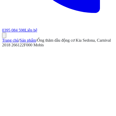
0395 084 598
Liên hệ
Trang chủ
/
Sản phẩm
/
Ống thăm dầu động cơ Kia Sedona, Carnival
2018 266122F000 Mobis
ính hãng
Bảo hành 12 tháng
Có hóa đơn VAT