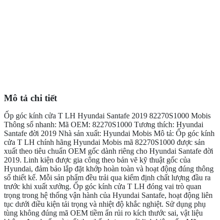
Mô tả chi tiết
Ốp góc kính cửa T LH Hyundai Santafe 2019 82270S1000 Mobis
Thông số nhanh: Mã OEM: 82270S1000 Tương thích: Hyundai
Santafe đời 2019 Nhà sản xuất: Hyundai Mobis Mô tả: Ốp góc kính
cửa T LH chính hãng Hyundai Mobis mã 82270S1000 được sản
xuất theo tiêu chuẩn OEM gốc dành riêng cho Hyundai Santafe đời
2019. Linh kiện được gia công theo bản vẽ kỹ thuật gốc của
Hyundai, đảm bảo lắp đặt khớp hoàn toàn và hoạt động đúng thông
số thiết kế. Mỗi sản phẩm đều trải qua kiểm định chất lượng đầu ra
trước khi xuất xưởng. Ốp góc kính cửa T LH đóng vai trò quan
trọng trong hệ thống vận hành của Hyundai Santafe, hoạt động liên
tục dưới điều kiện tải trọng và nhiệt độ khắc nghiệt. Sử dụng phụ
tùng không đúng mã OEM tiềm ẩn rủi ro kích thước sai, vật liệu