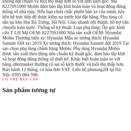
không đạt chuẩn và tuổi thọ thấp hơn so với linh kiện gốc. Mã
82270S1000 Mobis đảm bảo lắp khít hoàn toàn và hoạt động đúng
thông số nhà máy. Nếu bạn chưa chắc phiên bản xe của mình, hãy
liên hệ trực tiếp để được kiểm tra trước khi đặt hàng. Phụ tùng có
sẵn tại kho Hai Bà Trưng, Hà Nội. Giao nhanh nội thành, hỗ trợ vận
chuyển toàn quốc. Thông số kỹ thuật: Loại phụ tùng: Ốp góc kính
cửa T LH Mã OEM: 82270S1000 Nhà sản xuất OEM: Hyundai
Mobis Thương hiệu xe: Hyundai Mẫu xe tương thích: Hyundai
Santafe Đời xe: 2019 Xe tương thích: Hyundai Santafe đời 2019 Tại
sao chọn phụ tùng chính hãng Mobis: Phụ tùng Hyundai Mobis
được sản xuất theo đúng tiêu chuẩn kỹ thuật gốc, đảm bảo lắp khít
và hoạt động đúng thông số thiết kế. Khác biệt hoàn toàn so với
hàng aftermarket thường có sai số kích thước và tuổi thọ thấp hơn.
Bảo hành 12 tháng, có hóa đơn VAT. Liên hệ phutung2H tại Hà
Nội: 0395 084 598.
CÓ THỂ BẠN CẦN
Sản phẩm tương tự