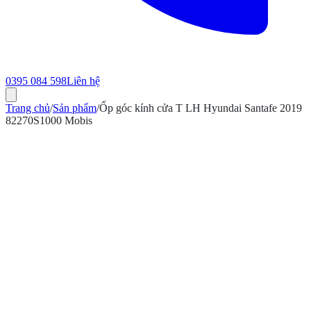
0395 084 598
Liên hệ
Trang chủ
/
Sản phẩm
/
Ốp góc kính cửa T LH Hyundai Santafe 2019
82270S1000 Mobis
ính hãng
Bảo hành 12 tháng
Có hóa đơn VAT