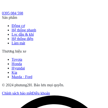
0395 084 598
Sản phẩm
Động cơ
Hệ thống phanh
Lọc dầu & khí
Hệ thống điện
Làm mát
Thương hiệu xe
Toyota
Honda
Hyundai
Kia
Mazda · Ford
© 2024 phutung2H. Bảo lưu mọi quyền.
Chính sách bảo mật
Điều khoản