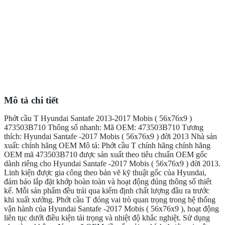
Mô tả chi tiết
Phớt cầu T Hyundai Santafe 2013-2017 Mobis ( 56x76x9 )
473503B710 Thông số nhanh: Mã OEM: 473503B710 Tương
thích: Hyundai Santafe -2017 Mobis ( 56x76x9 ) đời 2013 Nhà sản
xuất: chính hãng OEM Mô tả: Phớt cầu T chính hãng chính hãng
OEM mã 473503B710 được sản xuất theo tiêu chuẩn OEM gốc
dành riêng cho Hyundai Santafe -2017 Mobis ( 56x76x9 ) đời 2013.
Linh kiện được gia công theo bản vẽ kỹ thuật gốc của Hyundai,
đảm bảo lắp đặt khớp hoàn toàn và hoạt động đúng thông số thiết
kế. Mỗi sản phẩm đều trải qua kiểm định chất lượng đầu ra trước
khi xuất xưởng. Phớt cầu T đóng vai trò quan trọng trong hệ thống
vận hành của Hyundai Santafe -2017 Mobis ( 56x76x9 ), hoạt động
liên tục dưới điều kiện tải trọng và nhiệt độ khắc nghiệt. Sử dụng