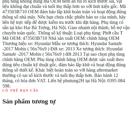
phụ tùng không đúng mã OEM tiềm ẩn rủi ro kích thước sai, vật
liệu không đạt chuẩn và tuổi thọ thấp hơn so với linh kiện gốc. Mã
473503B710 OEM đảm bảo lắp khít hoàn toàn và hoạt động đúng
thông số nhà máy. Nếu bạn chưa chắc phiên bản xe của mình, hãy
liên hệ trực tiếp để được kiểm tra trước khi đặt hàng. Phụ tùng có
sẵn tại kho Hai Bà Trưng, Hà Nội. Giao nhanh nội thành, hỗ trợ vận
chuyển toàn quốc. Thông số kỹ thuật: Loại phụ tùng: Phớt cầu T
Mã OEM: 473503B710 Nhà sản xuất OEM: chính hãng OEM
Thương hiệu xe: Hyundai Mẫu xe tương thích: Hyundai Santafe
-2017 Mobis ( 56x76x9 ) Đời xe: 2013 Xe tương thích: Hyundai
Santafe -2017 Mobis ( 56x76x9 ) đời 2013 Tại sao chọn phụ tùng
chính hãng OEM: Phụ tùng chính hãng OEM được sản xuất theo
đúng tiêu chuẩn kỹ thuật gốc, đảm bảo lắp khít và hoạt động đúng
thông số thiết kế. Khác biệt hoàn toàn so với hàng aftermarket
thường có sai số kích thước và tuổi thọ thấp hơn. Bảo hành 12
tháng, có hóa đơn VAT. Liên hệ phutung2H tại Hà Nội: 0395 084
598.
CÓ THỂ BẠN CẦN
Sản phẩm tương tự