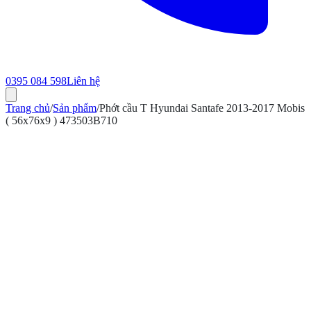
0395 084 598
Liên hệ
Trang chủ
/
Sản phẩm
/
Phớt cầu T Hyundai Santafe 2013-2017 Mobis
( 56x76x9 ) 473503B710
ính hãng
Bảo hành 12 tháng
Có hóa đơn VAT