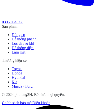
0395 084 598
Sản phẩm
Động cơ
Hệ thống phanh
Lọc dầu & khí
Hệ thống điện
Làm mát
Thương hiệu xe
Toyota
Honda
Hyundai
Kia
Mazda · Ford
© 2024 phutung2H. Bảo lưu mọi quyền.
Chính sách bảo mật
Điều khoản