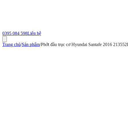
0395 084 598
Liên hệ
Trang chủ
/
Sản phẩm
/
Phớt đầu trục cơ Hyundai Santafe 2016 21355
ính hãng
Bảo hành 12 tháng
Có hóa đơn VAT