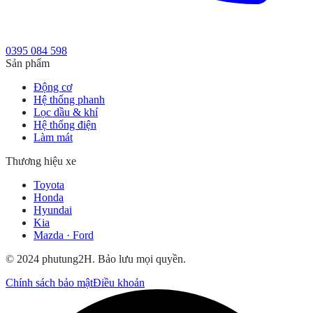
0395 084 598
Sản phẩm
Động cơ
Hệ thống phanh
Lọc dầu & khí
Hệ thống điện
Làm mát
Thương hiệu xe
Toyota
Honda
Hyundai
Kia
Mazda · Ford
© 2024 phutung2H. Bảo lưu mọi quyền.
Chính sách bảo mật
Điều khoản