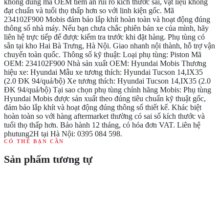
không đúng mã OEM tiềm ẩn rủi ro kích thước sai, vật liệu không
đạt chuẩn và tuổi thọ thấp hơn so với linh kiện gốc. Mã
234102F900 Mobis đảm bảo lắp khít hoàn toàn và hoạt động đúng
thông số nhà máy. Nếu bạn chưa chắc phiên bản xe của mình, hãy
liên hệ trực tiếp để được kiểm tra trước khi đặt hàng. Phụ tùng có
sẵn tại kho Hai Bà Trưng, Hà Nội. Giao nhanh nội thành, hỗ trợ vận
chuyển toàn quốc. Thông số kỹ thuật: Loại phụ tùng: Piston Mã
OEM: 234102F900 Nhà sản xuất OEM: Hyundai Mobis Thương
hiệu xe: Hyundai Mẫu xe tương thích: Hyundai Tucson 14,IX35
(2.0 ĐK 94/quả/bộ) Xe tương thích: Hyundai Tucson 14,IX35 (2.0
ĐK 94/quả/bộ) Tại sao chọn phụ tùng chính hãng Mobis: Phụ tùng
Hyundai Mobis được sản xuất theo đúng tiêu chuẩn kỹ thuật gốc,
đảm bảo lắp khít và hoạt động đúng thông số thiết kế. Khác biệt
hoàn toàn so với hàng aftermarket thường có sai số kích thước và
tuổi thọ thấp hơn. Bảo hành 12 tháng, có hóa đơn VAT. Liên hệ
phutung2H tại Hà Nội: 0395 084 598.
CÓ THỂ BẠN CẦN
Sản phẩm tương tự