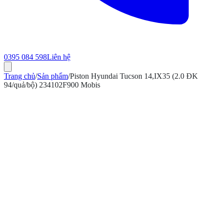
0395 084 598
Liên hệ
Trang chủ
/
Sản phẩm
/
Piston Hyundai Tucson 14,IX35 (2.0 ĐK
94/quả/bộ) 234102F900 Mobis
ính hãng
Bảo hành 12 tháng
Có hóa đơn VAT