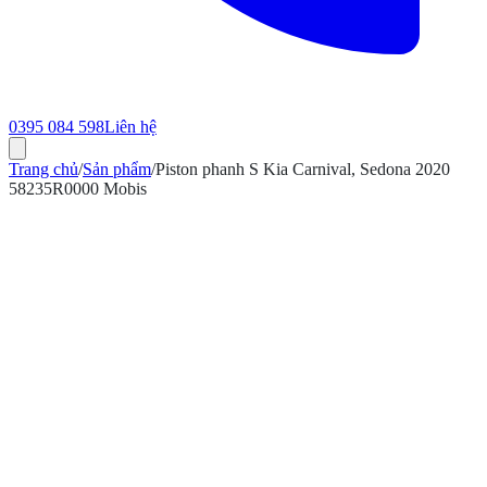
0395 084 598
Liên hệ
Trang chủ
/
Sản phẩm
/
Piston phanh S Kia Carnival, Sedona 2020
58235R0000 Mobis
ính hãng
Bảo hành 12 tháng
Có hóa đơn VAT