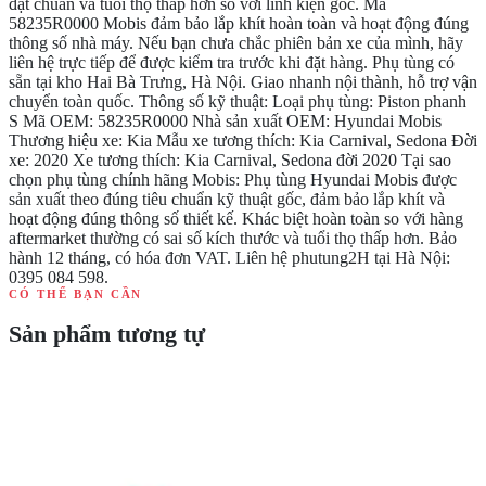
đạt chuẩn và tuổi thọ thấp hơn so với linh kiện gốc. Mã
58235R0000 Mobis đảm bảo lắp khít hoàn toàn và hoạt động đúng
thông số nhà máy. Nếu bạn chưa chắc phiên bản xe của mình, hãy
liên hệ trực tiếp để được kiểm tra trước khi đặt hàng. Phụ tùng có
sẵn tại kho Hai Bà Trưng, Hà Nội. Giao nhanh nội thành, hỗ trợ vận
chuyển toàn quốc. Thông số kỹ thuật: Loại phụ tùng: Piston phanh
S Mã OEM: 58235R0000 Nhà sản xuất OEM: Hyundai Mobis
Thương hiệu xe: Kia Mẫu xe tương thích: Kia Carnival, Sedona Đời
xe: 2020 Xe tương thích: Kia Carnival, Sedona đời 2020 Tại sao
chọn phụ tùng chính hãng Mobis: Phụ tùng Hyundai Mobis được
sản xuất theo đúng tiêu chuẩn kỹ thuật gốc, đảm bảo lắp khít và
hoạt động đúng thông số thiết kế. Khác biệt hoàn toàn so với hàng
aftermarket thường có sai số kích thước và tuổi thọ thấp hơn. Bảo
hành 12 tháng, có hóa đơn VAT. Liên hệ phutung2H tại Hà Nội:
0395 084 598.
CÓ THỂ BẠN CẦN
Sản phẩm tương tự