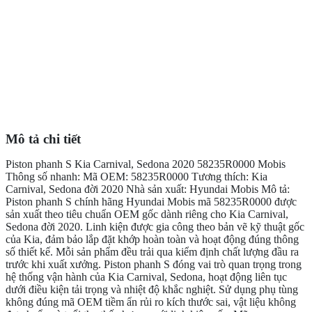
Mô tả chi tiết
Piston phanh S Kia Carnival, Sedona 2020 58235R0000 Mobis
Thông số nhanh: Mã OEM: 58235R0000 Tương thích: Kia
Carnival, Sedona đời 2020 Nhà sản xuất: Hyundai Mobis Mô tả:
Piston phanh S chính hãng Hyundai Mobis mã 58235R0000 được
sản xuất theo tiêu chuẩn OEM gốc dành riêng cho Kia Carnival,
Sedona đời 2020. Linh kiện được gia công theo bản vẽ kỹ thuật gốc
của Kia, đảm bảo lắp đặt khớp hoàn toàn và hoạt động đúng thông
số thiết kế. Mỗi sản phẩm đều trải qua kiểm định chất lượng đầu ra
trước khi xuất xưởng. Piston phanh S đóng vai trò quan trọng trong
hệ thống vận hành của Kia Carnival, Sedona, hoạt động liên tục
dưới điều kiện tải trọng và nhiệt độ khắc nghiệt. Sử dụng phụ tùng
không đúng mã OEM tiềm ẩn rủi ro kích thước sai, vật liệu không