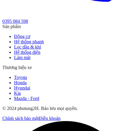
0395 084 598
Sản phẩm
Động cơ
Hệ thống phanh
Lọc dầu & khí
Hệ thống điện
Làm mát
Thương hiệu xe
Toyota
Honda
Hyundai
Kia
Mazda · Ford
© 2024 phutung2H. Bảo lưu mọi quyền.
Chính sách bảo mật
Điều khoản