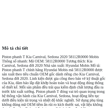
Mô tả chi tiết
Piston phanh T Kia Carnival, Sedona 2020 58112R0000 Mobis
Thông số nhanh: Mã OEM: 58112R0000 Tương thích: Kia
Carnival, Sedona đời 2020 Nhà sản xuất: Hyundai Mobis Mô tả:
Piston phanh T chính hãng Hyundai Mobis mã 58112R0000 được
sản xuất theo tiêu chuẩn OEM gốc dành riêng cho Kia Carnival,
Sedona đời 2020. Linh kiện được gia công theo bản vẽ kỹ thuật gốc
của Kia, đảm bảo lắp đặt khớp hoàn toàn và hoạt động đúng thông
số thiết kế. Mỗi sản phẩm đều trải qua kiểm định chất lượng đầu ra
trước khi xuất xưởng. Piston phanh T đóng vai trò quan trọng trong
hệ thống vận hành của Kia Carnival, Sedona, hoạt động liên tục
dưới điều kiện tải trọng và nhiệt độ khắc nghiệt. Sử dụng phụ tùng
không đúng mã OEM tiềm ẩn rủi ro kích thước sai, vật liệu không