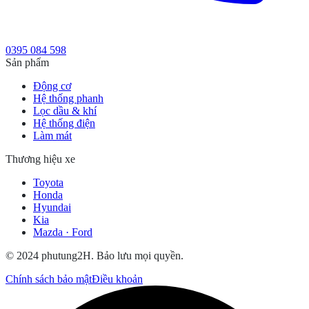
0395 084 598
Sản phẩm
Động cơ
Hệ thống phanh
Lọc dầu & khí
Hệ thống điện
Làm mát
Thương hiệu xe
Toyota
Honda
Hyundai
Kia
Mazda · Ford
© 2024 phutung2H. Bảo lưu mọi quyền.
Chính sách bảo mật
Điều khoản