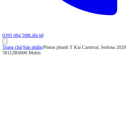
0395 084 598
Liên hệ
Trang chủ
/
Sản phẩm
/
Piston phanh T Kia Carnival, Sedona 2020
58112R0000 Mobis
ính hãng
Bảo hành 12 tháng
Có hóa đơn VAT