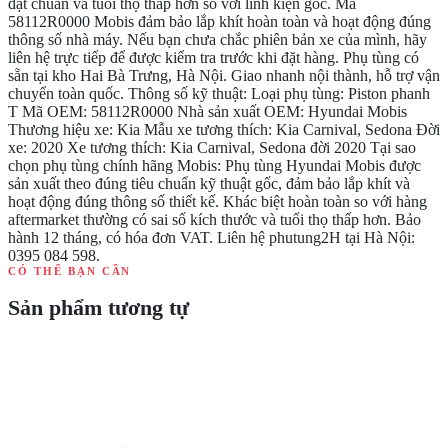
đạt chuẩn và tuổi thọ thấp hơn so với linh kiện gốc. Mã
58112R0000 Mobis đảm bảo lắp khít hoàn toàn và hoạt động đúng
thông số nhà máy. Nếu bạn chưa chắc phiên bản xe của mình, hãy
liên hệ trực tiếp để được kiểm tra trước khi đặt hàng. Phụ tùng có
sẵn tại kho Hai Bà Trưng, Hà Nội. Giao nhanh nội thành, hỗ trợ vận
chuyển toàn quốc. Thông số kỹ thuật: Loại phụ tùng: Piston phanh
T Mã OEM: 58112R0000 Nhà sản xuất OEM: Hyundai Mobis
Thương hiệu xe: Kia Mẫu xe tương thích: Kia Carnival, Sedona Đời
xe: 2020 Xe tương thích: Kia Carnival, Sedona đời 2020 Tại sao
chọn phụ tùng chính hãng Mobis: Phụ tùng Hyundai Mobis được
sản xuất theo đúng tiêu chuẩn kỹ thuật gốc, đảm bảo lắp khít và
hoạt động đúng thông số thiết kế. Khác biệt hoàn toàn so với hàng
aftermarket thường có sai số kích thước và tuổi thọ thấp hơn. Bảo
hành 12 tháng, có hóa đơn VAT. Liên hệ phutung2H tại Hà Nội:
0395 084 598.
CÓ THỂ BẠN CẦN
Sản phẩm tương tự