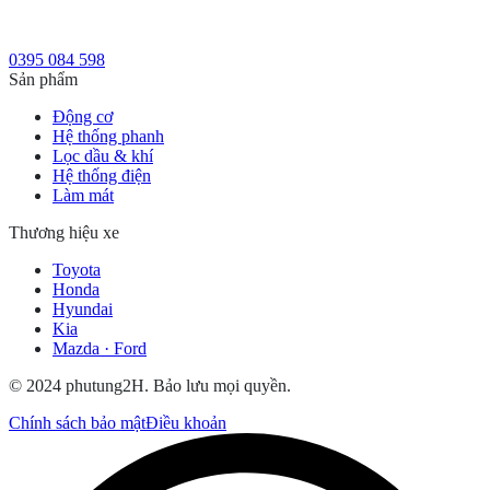
0395 084 598
Sản phẩm
Động cơ
Hệ thống phanh
Lọc dầu & khí
Hệ thống điện
Làm mát
Thương hiệu xe
Toyota
Honda
Hyundai
Kia
Mazda · Ford
© 2024 phutung2H. Bảo lưu mọi quyền.
Chính sách bảo mật
Điều khoản