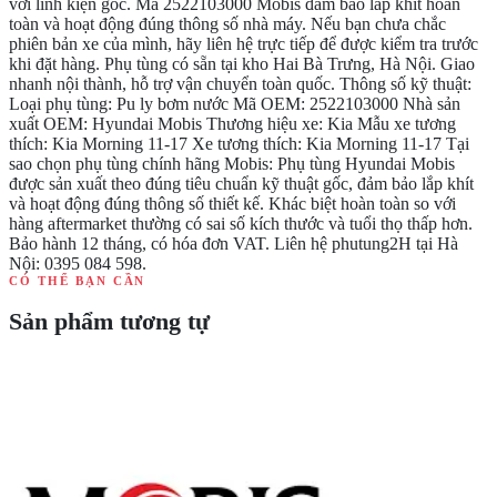
với linh kiện gốc. Mã 2522103000 Mobis đảm bảo lắp khít hoàn
toàn và hoạt động đúng thông số nhà máy. Nếu bạn chưa chắc
phiên bản xe của mình, hãy liên hệ trực tiếp để được kiểm tra trước
khi đặt hàng. Phụ tùng có sẵn tại kho Hai Bà Trưng, Hà Nội. Giao
nhanh nội thành, hỗ trợ vận chuyển toàn quốc. Thông số kỹ thuật:
Loại phụ tùng: Pu ly bơm nước Mã OEM: 2522103000 Nhà sản
xuất OEM: Hyundai Mobis Thương hiệu xe: Kia Mẫu xe tương
thích: Kia Morning 11-17 Xe tương thích: Kia Morning 11-17 Tại
sao chọn phụ tùng chính hãng Mobis: Phụ tùng Hyundai Mobis
được sản xuất theo đúng tiêu chuẩn kỹ thuật gốc, đảm bảo lắp khít
và hoạt động đúng thông số thiết kế. Khác biệt hoàn toàn so với
hàng aftermarket thường có sai số kích thước và tuổi thọ thấp hơn.
Bảo hành 12 tháng, có hóa đơn VAT. Liên hệ phutung2H tại Hà
Nội: 0395 084 598.
CÓ THỂ BẠN CẦN
Sản phẩm tương tự