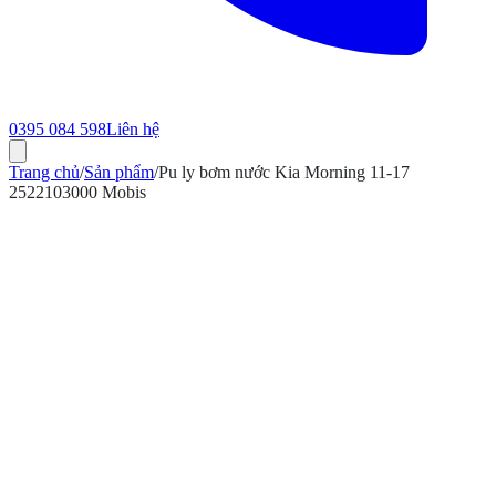
0395 084 598
Liên hệ
Trang chủ
/
Sản phẩm
/
Pu ly bơm nước Kia Morning 11-17
2522103000 Mobis
ính hãng
Bảo hành 12 tháng
Có hóa đơn VAT