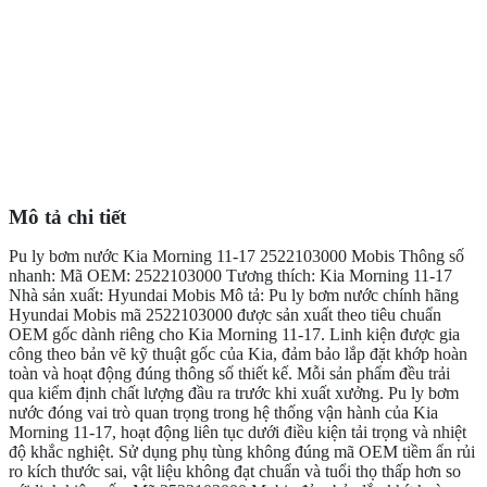
Mô tả chi tiết
Pu ly bơm nước Kia Morning 11-17 2522103000 Mobis Thông số
nhanh: Mã OEM: 2522103000 Tương thích: Kia Morning 11-17
Nhà sản xuất: Hyundai Mobis Mô tả: Pu ly bơm nước chính hãng
Hyundai Mobis mã 2522103000 được sản xuất theo tiêu chuẩn
OEM gốc dành riêng cho Kia Morning 11-17. Linh kiện được gia
công theo bản vẽ kỹ thuật gốc của Kia, đảm bảo lắp đặt khớp hoàn
toàn và hoạt động đúng thông số thiết kế. Mỗi sản phẩm đều trải
qua kiểm định chất lượng đầu ra trước khi xuất xưởng. Pu ly bơm
nước đóng vai trò quan trọng trong hệ thống vận hành của Kia
Morning 11-17, hoạt động liên tục dưới điều kiện tải trọng và nhiệt
độ khắc nghiệt. Sử dụng phụ tùng không đúng mã OEM tiềm ẩn rủi
ro kích thước sai, vật liệu không đạt chuẩn và tuổi thọ thấp hơn so