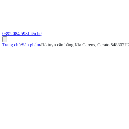
0395 084 598
Liên hệ
Trang chủ
/
Sản phẩm
/
Rô tuyn cân bằng Kia Carens, Cerato 548302
ính hãng
Bảo hành 12 tháng
Có hóa đơn VAT