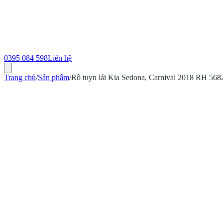
0395 084 598
Liên hệ
Trang chủ
/
Sản phẩm
/
Rô tuyn lái Kia Sedona, Carnival 2018 RH 5
ính hãng
Bảo hành 12 tháng
Có hóa đơn VAT