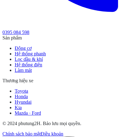
0395 084 598
Sản phẩm
Động cơ
Hệ thống phanh
Lọc dầu & khí
Hệ thống điện
Làm mát
Thương hiệu xe
Toyota
Honda
Hyundai
Kia
Mazda · Ford
© 2024 phutung2H. Bảo lưu mọi quyền.
Chính sách bảo mật
Điều khoản