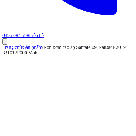
0395 084 598
Liên hệ
Trang chủ
/
Sản phẩm
/
Ron bơm cao áp Santafe 09, Palisade 2019
331012F000 Mobis
ính hãng
Bảo hành 12 tháng
Có hóa đơn VAT