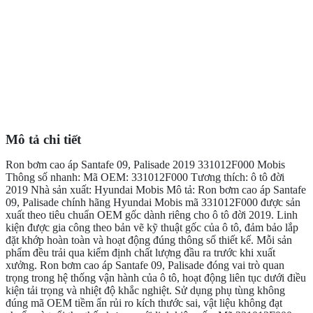
Mô tả chi tiết
Ron bơm cao áp Santafe 09, Palisade 2019 331012F000 Mobis
Thông số nhanh: Mã OEM: 331012F000 Tương thích: ô tô đời
2019 Nhà sản xuất: Hyundai Mobis Mô tả: Ron bơm cao áp Santafe
09, Palisade chính hãng Hyundai Mobis mã 331012F000 được sản
xuất theo tiêu chuẩn OEM gốc dành riêng cho ô tô đời 2019. Linh
kiện được gia công theo bản vẽ kỹ thuật gốc của ô tô, đảm bảo lắp
đặt khớp hoàn toàn và hoạt động đúng thông số thiết kế. Mỗi sản
phẩm đều trải qua kiểm định chất lượng đầu ra trước khi xuất
xưởng. Ron bơm cao áp Santafe 09, Palisade đóng vai trò quan
trọng trong hệ thống vận hành của ô tô, hoạt động liên tục dưới điều
kiện tải trọng và nhiệt độ khắc nghiệt. Sử dụng phụ tùng không
đúng mã OEM tiềm ẩn rủi ro kích thước sai, vật liệu không đạt