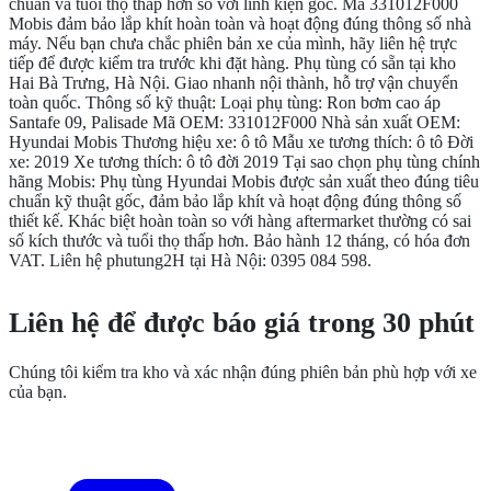
chuẩn và tuổi thọ thấp hơn so với linh kiện gốc. Mã 331012F000
Mobis đảm bảo lắp khít hoàn toàn và hoạt động đúng thông số nhà
máy. Nếu bạn chưa chắc phiên bản xe của mình, hãy liên hệ trực
tiếp để được kiểm tra trước khi đặt hàng. Phụ tùng có sẵn tại kho
Hai Bà Trưng, Hà Nội. Giao nhanh nội thành, hỗ trợ vận chuyển
toàn quốc. Thông số kỹ thuật: Loại phụ tùng: Ron bơm cao áp
Santafe 09, Palisade Mã OEM: 331012F000 Nhà sản xuất OEM:
Hyundai Mobis Thương hiệu xe: ô tô Mẫu xe tương thích: ô tô Đời
xe: 2019 Xe tương thích: ô tô đời 2019 Tại sao chọn phụ tùng chính
hãng Mobis: Phụ tùng Hyundai Mobis được sản xuất theo đúng tiêu
chuẩn kỹ thuật gốc, đảm bảo lắp khít và hoạt động đúng thông số
thiết kế. Khác biệt hoàn toàn so với hàng aftermarket thường có sai
số kích thước và tuổi thọ thấp hơn. Bảo hành 12 tháng, có hóa đơn
VAT. Liên hệ phutung2H tại Hà Nội: 0395 084 598.
CẦN THÊM THÔNG TIN?
Liên hệ để được báo giá trong 30 phút
Chúng tôi kiểm tra kho và xác nhận đúng phiên bản phù hợp với xe
của bạn.