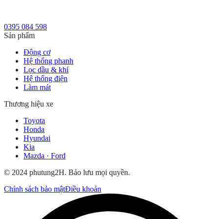
0395 084 598
Sản phẩm
Động cơ
Hệ thống phanh
Lọc dầu & khí
Hệ thống điện
Làm mát
Thương hiệu xe
Toyota
Honda
Hyundai
Kia
Mazda · Ford
© 2024 phutung2H. Bảo lưu mọi quyền.
Chính sách bảo mật
Điều khoản