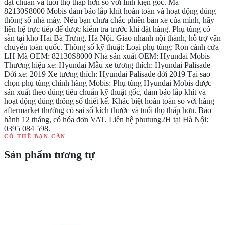
đạt chuẩn và tuổi thọ thấp hơn so với linh kiện gốc. Mã
82130S8000 Mobis đảm bảo lắp khít hoàn toàn và hoạt động đúng
thông số nhà máy. Nếu bạn chưa chắc phiên bản xe của mình, hãy
liên hệ trực tiếp để được kiểm tra trước khi đặt hàng. Phụ tùng có
sẵn tại kho Hai Bà Trưng, Hà Nội. Giao nhanh nội thành, hỗ trợ vận
chuyển toàn quốc. Thông số kỹ thuật: Loại phụ tùng: Ron cánh cửa
LH Mã OEM: 82130S8000 Nhà sản xuất OEM: Hyundai Mobis
Thương hiệu xe: Hyundai Mẫu xe tương thích: Hyundai Palisade
Đời xe: 2019 Xe tương thích: Hyundai Palisade đời 2019 Tại sao
chọn phụ tùng chính hãng Mobis: Phụ tùng Hyundai Mobis được
sản xuất theo đúng tiêu chuẩn kỹ thuật gốc, đảm bảo lắp khít và
hoạt động đúng thông số thiết kế. Khác biệt hoàn toàn so với hàng
aftermarket thường có sai số kích thước và tuổi thọ thấp hơn. Bảo
hành 12 tháng, có hóa đơn VAT. Liên hệ phutung2H tại Hà Nội:
0395 084 598.
CÓ THỂ BẠN CẦN
Sản phẩm tương tự