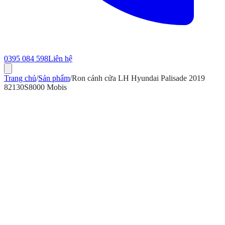
0395 084 598
Liên hệ
Trang chủ
/
Sản phẩm
/
Ron cánh cửa LH Hyundai Palisade 2019
82130S8000 Mobis
ính hãng
Bảo hành 12 tháng
Có hóa đơn VAT