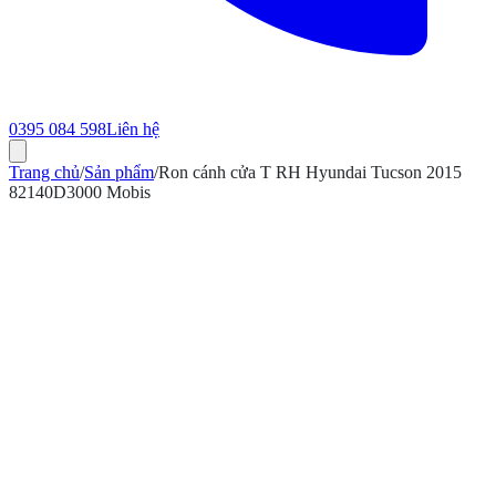
0395 084 598
Liên hệ
Trang chủ
/
Sản phẩm
/
Ron cánh cửa T RH Hyundai Tucson 2015
82140D3000 Mobis
ính hãng
Bảo hành 12 tháng
Có hóa đơn VAT