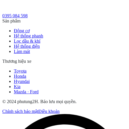
0395 084 598
Sản phẩm
Động cơ
Hệ thống phanh
Lọc dầu & khí
Hệ thống điện
Làm mát
Thương hiệu xe
Toyota
Honda
Hyundai
Kia
Mazda · Ford
© 2024 phutung2H. Bảo lưu mọi quyền.
Chính sách bảo mật
Điều khoản