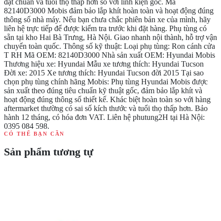
đạt chuẩn và tuổi thọ thấp hơn so với linh kiện gốc. Mã
82140D3000 Mobis đảm bảo lắp khít hoàn toàn và hoạt động đúng
thông số nhà máy. Nếu bạn chưa chắc phiên bản xe của mình, hãy
liên hệ trực tiếp để được kiểm tra trước khi đặt hàng. Phụ tùng có
sẵn tại kho Hai Bà Trưng, Hà Nội. Giao nhanh nội thành, hỗ trợ vận
chuyển toàn quốc. Thông số kỹ thuật: Loại phụ tùng: Ron cánh cửa
T RH Mã OEM: 82140D3000 Nhà sản xuất OEM: Hyundai Mobis
Thương hiệu xe: Hyundai Mẫu xe tương thích: Hyundai Tucson
Đời xe: 2015 Xe tương thích: Hyundai Tucson đời 2015 Tại sao
chọn phụ tùng chính hãng Mobis: Phụ tùng Hyundai Mobis được
sản xuất theo đúng tiêu chuẩn kỹ thuật gốc, đảm bảo lắp khít và
hoạt động đúng thông số thiết kế. Khác biệt hoàn toàn so với hàng
aftermarket thường có sai số kích thước và tuổi thọ thấp hơn. Bảo
hành 12 tháng, có hóa đơn VAT. Liên hệ phutung2H tại Hà Nội:
0395 084 598.
CÓ THỂ BẠN CẦN
Sản phẩm tương tự