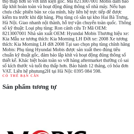
thọ thấp hơn so với linh kiện gốc. Mã 8213007001 Mobis đảm bảo
lắp khít hoàn toàn và hoạt động đúng thông số nhà máy. Nếu bạn
chưa chắc phiên bản xe của mình, hãy liên hệ trực tiếp để được
kiểm tra trước khi đặt hàng. Phụ tùng có sẵn tại kho Hai Bà Trưng,
Hà Nội. Giao nhanh nội thành, hỗ trợ vận chuyển toàn quốc. Thông
số kỹ thuật: Loại phụ tùng: Ron cánh cửa Tr Mã OEM:
8213007001 Nhà sản xuất OEM: Hyundai Mobis Thương hiệu xe:
Kia Mẫu xe tương thích: Kia Morning LH Đời xe: 2008 Xe tương
thích: Kia Morning LH đời 2008 Tại sao chọn phụ tùng chính hãng
Mobis: Phụ tùng Hyundai Mobis được sản xuất theo đúng tiêu
chuẩn kỹ thuật gốc, đảm bảo lắp khít và hoạt động đúng thông số
thiết kế. Khác biệt hoàn toàn so với hàng aftermarket thường có sai
số kích thước và tuổi thọ thấp hơn. Bảo hành 12 tháng, có hóa đơn
VAT. Liên hệ phutung2H tại Hà Nội: 0395 084 598.
CÓ THỂ BẠN CẦN
Sản phẩm tương tự