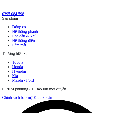
0395 084 598
Sản phẩm
Động cơ
Hệ thống phanh
Lọc dầu & khí
Hệ thống điện
Làm mát
Thương hiệu xe
Toyota
Honda
Hyundai
Kia
Mazda · Ford
© 2024 phutung2H. Bảo lưu mọi quyền.
Chính sách bảo mật
Điều khoản