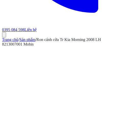
0395 084 598
Liên hệ
Trang chủ
/
Sản phẩm
/
Ron cánh cửa Tr Kia Morning 2008 LH
8213007001 Mobis
ính hãng
Bảo hành 12 tháng
Có hóa đơn VAT