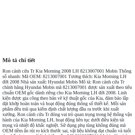
Mô tả chi tiết
Ron cánh cửa Tr Kia Morning 2008 LH 8213007001 Mobis Thông
số nhanh: Mã OEM: 8213007001 Tương thích: Kia Morning LH
đời 2008 Nhà sản xuất: Hyundai Mobis Mô tả: Ron cánh cửa Tr
chính hãng Hyundai Mobis mã 8213007001 được sản xuất theo tiêu
chuẩn OEM gốc dành riêng cho Kia Morning LH đời 2008. Linh
kiện được gia công theo bản vẽ kỹ thuật gốc của Kia, đảm bảo lắp
đặt khớp hoàn toàn và hoạt động đúng thông số thiết kế. Mỗi sản
phẩm đều trải qua kiểm định chất lượng đầu ra trước khi xuất
xưởng. Ron cánh cửa Tr đóng vai trò quan trọng trong hệ thống vận
hành của Kia Morning LH, hoạt động liên tục dưới điều kiện tải
trọng và nhiệt độ khắc nghiệt. Sử dụng phụ tùng không đúng mã
OEM tiềm ẩn rủi ro kích thước sai, vật liệu không đạt chuẩn và tuổi