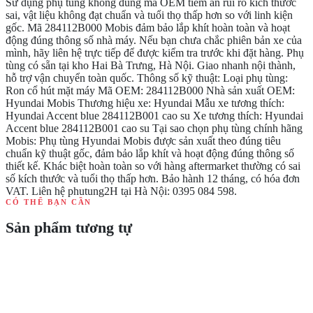
Sử dụng phụ tùng không đúng mã OEM tiềm ẩn rủi ro kích thước
sai, vật liệu không đạt chuẩn và tuổi thọ thấp hơn so với linh kiện
gốc. Mã 284112B000 Mobis đảm bảo lắp khít hoàn toàn và hoạt
động đúng thông số nhà máy. Nếu bạn chưa chắc phiên bản xe của
mình, hãy liên hệ trực tiếp để được kiểm tra trước khi đặt hàng. Phụ
tùng có sẵn tại kho Hai Bà Trưng, Hà Nội. Giao nhanh nội thành,
hỗ trợ vận chuyển toàn quốc. Thông số kỹ thuật: Loại phụ tùng:
Ron cổ hút mặt máy Mã OEM: 284112B000 Nhà sản xuất OEM:
Hyundai Mobis Thương hiệu xe: Hyundai Mẫu xe tương thích:
Hyundai Accent blue 284112B001 cao su Xe tương thích: Hyundai
Accent blue 284112B001 cao su Tại sao chọn phụ tùng chính hãng
Mobis: Phụ tùng Hyundai Mobis được sản xuất theo đúng tiêu
chuẩn kỹ thuật gốc, đảm bảo lắp khít và hoạt động đúng thông số
thiết kế. Khác biệt hoàn toàn so với hàng aftermarket thường có sai
số kích thước và tuổi thọ thấp hơn. Bảo hành 12 tháng, có hóa đơn
VAT. Liên hệ phutung2H tại Hà Nội: 0395 084 598.
CÓ THỂ BẠN CẦN
Sản phẩm tương tự