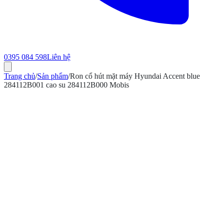
0395 084 598
Liên hệ
Trang chủ
/
Sản phẩm
/
Ron cổ hút mặt máy Hyundai Accent blue
284112B001 cao su 284112B000 Mobis
ính hãng
Bảo hành 12 tháng
Có hóa đơn VAT