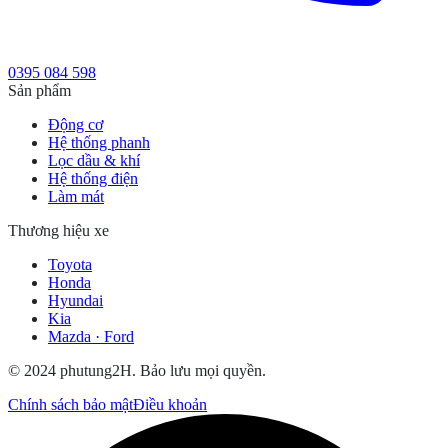
0395 084 598
Sản phẩm
Động cơ
Hệ thống phanh
Lọc dầu & khí
Hệ thống điện
Làm mát
Thương hiệu xe
Toyota
Honda
Hyundai
Kia
Mazda · Ford
© 2024 phutung2H. Bảo lưu mọi quyền.
Chính sách bảo mật
Điều khoản