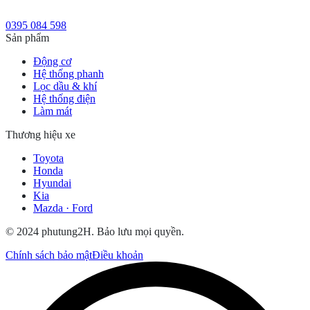
0395 084 598
Sản phẩm
Động cơ
Hệ thống phanh
Lọc dầu & khí
Hệ thống điện
Làm mát
Thương hiệu xe
Toyota
Honda
Hyundai
Kia
Mazda · Ford
© 2024 phutung2H. Bảo lưu mọi quyền.
Chính sách bảo mật
Điều khoản