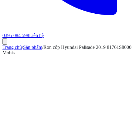
0395 084 598
Liên hệ
Trang chủ
/
Sản phẩm
/
Ron cốp Hyundai Palisade 2019 81761S8000
Mobis
ính hãng
Bảo hành 12 tháng
Có hóa đơn VAT