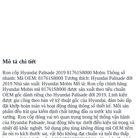
Mô tả chi tiết
Ron cốp Hyundai Palisade 2019 81761S8000 Mobis Thông số
nhanh: Mã OEM: 81761S8000 Tương thích: Hyundai Palisade đời
2019 Nhà sản xuất: Hyundai Mobis Mô tả: Ron cốp chính hãng
Hyundai Mobis mã 81761S8000 được sản xuất theo tiêu chuẩn
OEM gốc dành riêng cho Hyundai Palisade đời 2019. Linh kiện
được gia công theo bản vẽ kỹ thuật gốc của Hyundai, đảm bảo lắp
đặt khớp hoàn toàn và hoạt động đúng thông số thiết kế. Mỗi sản
phẩm đều trải qua kiểm định chất lượng đầu ra trước khi xuất
xưởng. Ron cốp đóng vai trò quan trọng trong hệ thống vận hành
của Hyundai Palisade, hoạt động liên tục dưới điều kiện tải trọng và
nhiệt độ khắc nghiệt. Sử dụng phụ tùng không đúng mã OEM tiềm
ẩn rủi ro kích thước sai, vật liệu không đạt chuẩn và tuổi thọ thấp