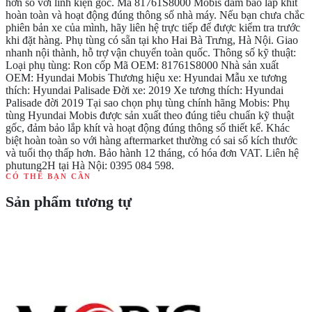
hơn so với linh kiện gốc. Mã 81761S8000 Mobis đảm bảo lắp khít
hoàn toàn và hoạt động đúng thông số nhà máy. Nếu bạn chưa chắc
phiên bản xe của mình, hãy liên hệ trực tiếp để được kiểm tra trước
khi đặt hàng. Phụ tùng có sẵn tại kho Hai Bà Trưng, Hà Nội. Giao
nhanh nội thành, hỗ trợ vận chuyển toàn quốc. Thông số kỹ thuật:
Loại phụ tùng: Ron cốp Mã OEM: 81761S8000 Nhà sản xuất
OEM: Hyundai Mobis Thương hiệu xe: Hyundai Mẫu xe tương
thích: Hyundai Palisade Đời xe: 2019 Xe tương thích: Hyundai
Palisade đời 2019 Tại sao chọn phụ tùng chính hãng Mobis: Phụ
tùng Hyundai Mobis được sản xuất theo đúng tiêu chuẩn kỹ thuật
gốc, đảm bảo lắp khít và hoạt động đúng thông số thiết kế. Khác
biệt hoàn toàn so với hàng aftermarket thường có sai số kích thước
và tuổi thọ thấp hơn. Bảo hành 12 tháng, có hóa đơn VAT. Liên hệ
phutung2H tại Hà Nội: 0395 084 598.
CÓ THỂ BẠN CẦN
Sản phẩm tương tự