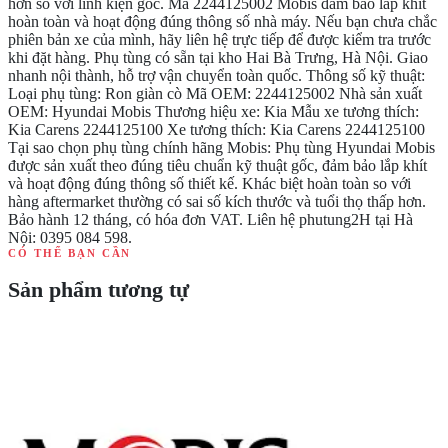
hơn so với linh kiện gốc. Mã 2244125002 Mobis đảm bảo lắp khít
hoàn toàn và hoạt động đúng thông số nhà máy. Nếu bạn chưa chắc
phiên bản xe của mình, hãy liên hệ trực tiếp để được kiểm tra trước
khi đặt hàng. Phụ tùng có sẵn tại kho Hai Bà Trưng, Hà Nội. Giao
nhanh nội thành, hỗ trợ vận chuyển toàn quốc. Thông số kỹ thuật:
Loại phụ tùng: Ron giàn cò Mã OEM: 2244125002 Nhà sản xuất
OEM: Hyundai Mobis Thương hiệu xe: Kia Mẫu xe tương thích:
Kia Carens 2244125100 Xe tương thích: Kia Carens 2244125100
Tại sao chọn phụ tùng chính hãng Mobis: Phụ tùng Hyundai Mobis
được sản xuất theo đúng tiêu chuẩn kỹ thuật gốc, đảm bảo lắp khít
và hoạt động đúng thông số thiết kế. Khác biệt hoàn toàn so với
hàng aftermarket thường có sai số kích thước và tuổi thọ thấp hơn.
Bảo hành 12 tháng, có hóa đơn VAT. Liên hệ phutung2H tại Hà
Nội: 0395 084 598.
CÓ THỂ BẠN CẦN
Sản phẩm tương tự