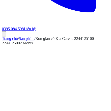
0395 084 598
Liên hệ
Trang chủ
/
Sản phẩm
/
Ron giàn cò Kia Carens 2244125100
2244125002 Mobis
ính hãng
Bảo hành 12 tháng
Có hóa đơn VAT