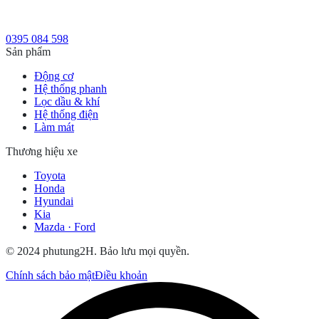
0395 084 598
Sản phẩm
Động cơ
Hệ thống phanh
Lọc dầu & khí
Hệ thống điện
Làm mát
Thương hiệu xe
Toyota
Honda
Hyundai
Kia
Mazda · Ford
© 2024 phutung2H. Bảo lưu mọi quyền.
Chính sách bảo mật
Điều khoản