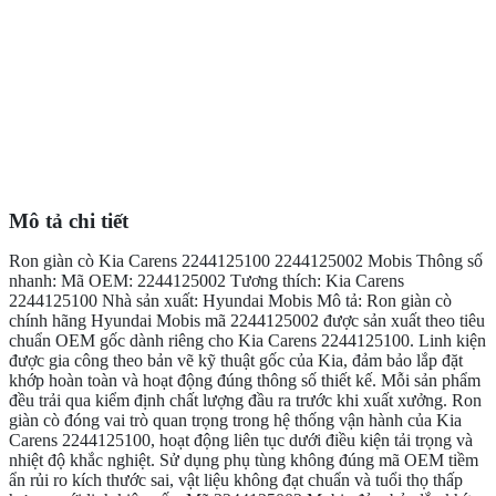
Mô tả chi tiết
Ron giàn cò Kia Carens 2244125100 2244125002 Mobis Thông số
nhanh: Mã OEM: 2244125002 Tương thích: Kia Carens
2244125100 Nhà sản xuất: Hyundai Mobis Mô tả: Ron giàn cò
chính hãng Hyundai Mobis mã 2244125002 được sản xuất theo tiêu
chuẩn OEM gốc dành riêng cho Kia Carens 2244125100. Linh kiện
được gia công theo bản vẽ kỹ thuật gốc của Kia, đảm bảo lắp đặt
khớp hoàn toàn và hoạt động đúng thông số thiết kế. Mỗi sản phẩm
đều trải qua kiểm định chất lượng đầu ra trước khi xuất xưởng. Ron
giàn cò đóng vai trò quan trọng trong hệ thống vận hành của Kia
Carens 2244125100, hoạt động liên tục dưới điều kiện tải trọng và
nhiệt độ khắc nghiệt. Sử dụng phụ tùng không đúng mã OEM tiềm
ẩn rủi ro kích thước sai, vật liệu không đạt chuẩn và tuổi thọ thấp