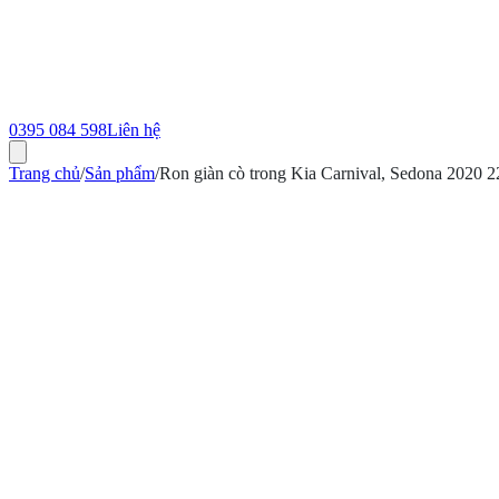
0395 084 598
Liên hệ
Trang chủ
/
Sản phẩm
/
Ron giàn cò trong Kia Carnival, Sedona 2020
ính hãng
Bảo hành 12 tháng
Có hóa đơn VAT