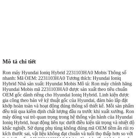
Mô tả chi tiết
Ron máy Hyundai Ioniq Hybrid 2231103HA0 Mobis Thông số
nhanh: Mã OEM: 2231103HA0 Tương thích: Hyundai Ioniq
Hybrid Nhà sản xuất: Hyundai Mobis Mô tả: Ron máy chính hãng
Hyundai Mobis mã 2231103HA0 được sản xuất theo tiêu chuẩn
OEM gốc dành riêng cho Hyundai Ioniq Hybrid. Linh kiện được
gia công theo bản vẽ kỹ thuật gốc của Hyundai, đảm bảo lắp đặt
khớp hoàn toàn và hoạt động đúng thông số thiết kế. Mỗi sản phẩm
đều trải qua kiểm định chất lượng đầu ra trước khi xuất xưởng. Ron
máy đóng vai trò quan trọng trong hệ thống vận hành của Hyundai
Ioniq Hybrid, hoạt động liên tục dưới điều kiện tải trọng và nhiệt độ
khắc nghiệt. Sử dụng phụ tùng không đúng mã OEM tiềm ẩn rủi ro
kích thước sai, vật liệu không đạt chuẩn và tuổi thọ thấp hơn so với