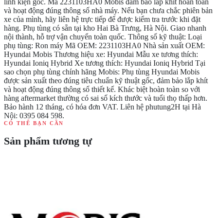
linh kiện gốc. Mã 2231103HA0 Mobis đảm bảo lắp khít hoàn toàn
và hoạt động đúng thông số nhà máy. Nếu bạn chưa chắc phiên bản
xe của mình, hãy liên hệ trực tiếp để được kiểm tra trước khi đặt
hàng. Phụ tùng có sẵn tại kho Hai Bà Trưng, Hà Nội. Giao nhanh
nội thành, hỗ trợ vận chuyển toàn quốc. Thông số kỹ thuật: Loại
phụ tùng: Ron máy Mã OEM: 2231103HA0 Nhà sản xuất OEM:
Hyundai Mobis Thương hiệu xe: Hyundai Mẫu xe tương thích:
Hyundai Ioniq Hybrid Xe tương thích: Hyundai Ioniq Hybrid Tại
sao chọn phụ tùng chính hãng Mobis: Phụ tùng Hyundai Mobis
được sản xuất theo đúng tiêu chuẩn kỹ thuật gốc, đảm bảo lắp khít
và hoạt động đúng thông số thiết kế. Khác biệt hoàn toàn so với
hàng aftermarket thường có sai số kích thước và tuổi thọ thấp hơn.
Bảo hành 12 tháng, có hóa đơn VAT. Liên hệ phutung2H tại Hà
Nội: 0395 084 598.
CÓ THỂ BẠN CẦN
Sản phẩm tương tự