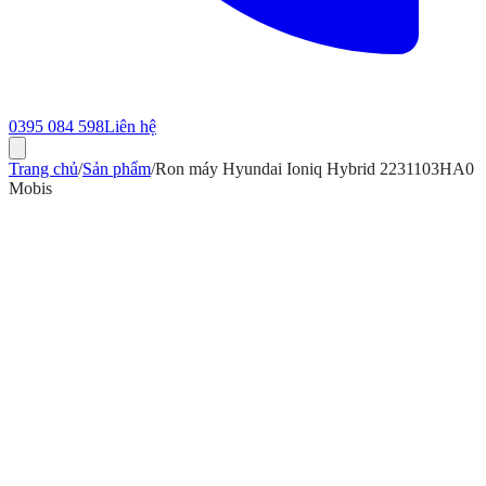
0395 084 598
Liên hệ
Trang chủ
/
Sản phẩm
/
Ron máy Hyundai Ioniq Hybrid 2231103HA0
Mobis
ính hãng
Bảo hành 12 tháng
Có hóa đơn VAT