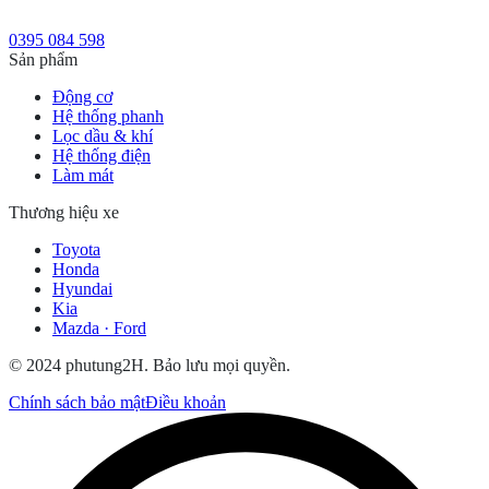
0395 084 598
Sản phẩm
Động cơ
Hệ thống phanh
Lọc dầu & khí
Hệ thống điện
Làm mát
Thương hiệu xe
Toyota
Honda
Hyundai
Kia
Mazda · Ford
© 2024 phutung2H. Bảo lưu mọi quyền.
Chính sách bảo mật
Điều khoản