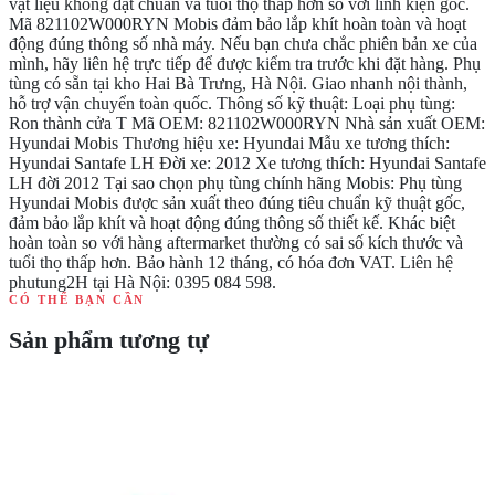
vật liệu không đạt chuẩn và tuổi thọ thấp hơn so với linh kiện gốc.
Mã 821102W000RYN Mobis đảm bảo lắp khít hoàn toàn và hoạt
động đúng thông số nhà máy. Nếu bạn chưa chắc phiên bản xe của
mình, hãy liên hệ trực tiếp để được kiểm tra trước khi đặt hàng. Phụ
tùng có sẵn tại kho Hai Bà Trưng, Hà Nội. Giao nhanh nội thành,
hỗ trợ vận chuyển toàn quốc. Thông số kỹ thuật: Loại phụ tùng:
Ron thành cửa T Mã OEM: 821102W000RYN Nhà sản xuất OEM:
Hyundai Mobis Thương hiệu xe: Hyundai Mẫu xe tương thích:
Hyundai Santafe LH Đời xe: 2012 Xe tương thích: Hyundai Santafe
LH đời 2012 Tại sao chọn phụ tùng chính hãng Mobis: Phụ tùng
Hyundai Mobis được sản xuất theo đúng tiêu chuẩn kỹ thuật gốc,
đảm bảo lắp khít và hoạt động đúng thông số thiết kế. Khác biệt
hoàn toàn so với hàng aftermarket thường có sai số kích thước và
tuổi thọ thấp hơn. Bảo hành 12 tháng, có hóa đơn VAT. Liên hệ
phutung2H tại Hà Nội: 0395 084 598.
CÓ THỂ BẠN CẦN
Sản phẩm tương tự