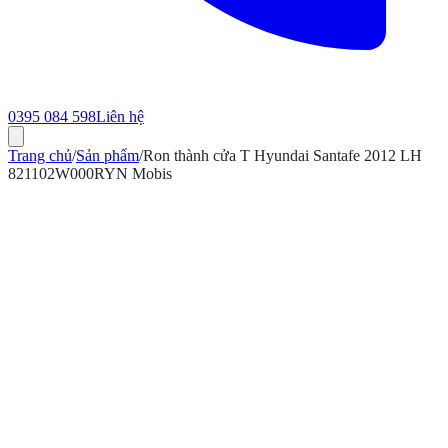
0395 084 598
Liên hệ
Trang chủ
/
Sản phẩm
/
Ron thành cửa T Hyundai Santafe 2012 LH
821102W000RYN Mobis
ính hãng
Bảo hành 12 tháng
Có hóa đơn VAT