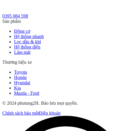
0395 084 598
Sản phẩm
Động cơ
Hệ thống phanh
Lọc dầu & khí
Hệ thống điện
Làm mát
Thương hiệu xe
Toyota
Honda
Hyundai
Kia
Mazda · Ford
© 2024 phutung2H. Bảo lưu mọi quyền.
Chính sách bảo mật
Điều khoản