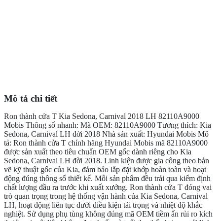
Mô tả chi tiết
Ron thành cửa T Kia Sedona, Carnival 2018 LH 82110A9000
Mobis Thông số nhanh: Mã OEM: 82110A9000 Tương thích: Kia
Sedona, Carnival LH đời 2018 Nhà sản xuất: Hyundai Mobis Mô
tả: Ron thành cửa T chính hãng Hyundai Mobis mã 82110A9000
được sản xuất theo tiêu chuẩn OEM gốc dành riêng cho Kia
Sedona, Carnival LH đời 2018. Linh kiện được gia công theo bản
vẽ kỹ thuật gốc của Kia, đảm bảo lắp đặt khớp hoàn toàn và hoạt
động đúng thông số thiết kế. Mỗi sản phẩm đều trải qua kiểm định
chất lượng đầu ra trước khi xuất xưởng. Ron thành cửa T đóng vai
trò quan trọng trong hệ thống vận hành của Kia Sedona, Carnival
LH, hoạt động liên tục dưới điều kiện tải trọng và nhiệt độ khắc
nghiệt. Sử dụng phụ tùng không đúng mã OEM tiềm ẩn rủi ro kích