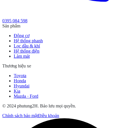
0395 084 598
Sản phẩm
Động cơ
Hệ thống phanh
Lọc dầu & khí
Hệ thống điện
Làm mát
Thương hiệu xe
Toyota
Honda
Hyundai
Kia
Mazda · Ford
© 2024 phutung2H. Bảo lưu mọi quyền.
Chính sách bảo mật
Điều khoản