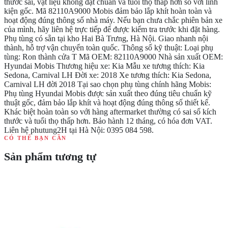
thước sai, vật liệu không đạt chuẩn và tuổi thọ thấp hơn so với linh
kiện gốc. Mã 82110A9000 Mobis đảm bảo lắp khít hoàn toàn và
hoạt động đúng thông số nhà máy. Nếu bạn chưa chắc phiên bản xe
của mình, hãy liên hệ trực tiếp để được kiểm tra trước khi đặt hàng.
Phụ tùng có sẵn tại kho Hai Bà Trưng, Hà Nội. Giao nhanh nội
thành, hỗ trợ vận chuyển toàn quốc. Thông số kỹ thuật: Loại phụ
tùng: Ron thành cửa T Mã OEM: 82110A9000 Nhà sản xuất OEM:
Hyundai Mobis Thương hiệu xe: Kia Mẫu xe tương thích: Kia
Sedona, Carnival LH Đời xe: 2018 Xe tương thích: Kia Sedona,
Carnival LH đời 2018 Tại sao chọn phụ tùng chính hãng Mobis:
Phụ tùng Hyundai Mobis được sản xuất theo đúng tiêu chuẩn kỹ
thuật gốc, đảm bảo lắp khít và hoạt động đúng thông số thiết kế.
Khác biệt hoàn toàn so với hàng aftermarket thường có sai số kích
thước và tuổi thọ thấp hơn. Bảo hành 12 tháng, có hóa đơn VAT.
Liên hệ phutung2H tại Hà Nội: 0395 084 598.
CÓ THỂ BẠN CẦN
Sản phẩm tương tự