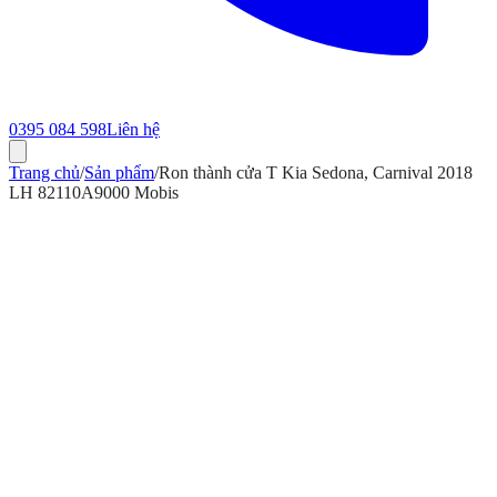
0395 084 598
Liên hệ
Trang chủ
/
Sản phẩm
/
Ron thành cửa T Kia Sedona, Carnival 2018
LH 82110A9000 Mobis
ính hãng
Bảo hành 12 tháng
Có hóa đơn VAT