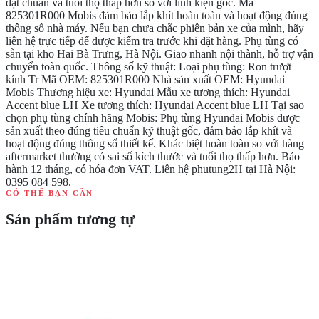
đạt chuẩn và tuổi thọ thấp hơn so với linh kiện gốc. Mã
825301R000 Mobis đảm bảo lắp khít hoàn toàn và hoạt động đúng
thông số nhà máy. Nếu bạn chưa chắc phiên bản xe của mình, hãy
liên hệ trực tiếp để được kiểm tra trước khi đặt hàng. Phụ tùng có
sẵn tại kho Hai Bà Trưng, Hà Nội. Giao nhanh nội thành, hỗ trợ vận
chuyển toàn quốc. Thông số kỹ thuật: Loại phụ tùng: Ron trượt
kính Tr Mã OEM: 825301R000 Nhà sản xuất OEM: Hyundai
Mobis Thương hiệu xe: Hyundai Mẫu xe tương thích: Hyundai
Accent blue LH Xe tương thích: Hyundai Accent blue LH Tại sao
chọn phụ tùng chính hãng Mobis: Phụ tùng Hyundai Mobis được
sản xuất theo đúng tiêu chuẩn kỹ thuật gốc, đảm bảo lắp khít và
hoạt động đúng thông số thiết kế. Khác biệt hoàn toàn so với hàng
aftermarket thường có sai số kích thước và tuổi thọ thấp hơn. Bảo
hành 12 tháng, có hóa đơn VAT. Liên hệ phutung2H tại Hà Nội:
0395 084 598.
CÓ THỂ BẠN CẦN
Sản phẩm tương tự