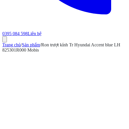
0395 084 598
Liên hệ
Trang chủ
/
Sản phẩm
/
Ron trượt kính Tr Hyundai Accent blue LH
825301R000 Mobis
ính hãng
Bảo hành 12 tháng
Có hóa đơn VAT