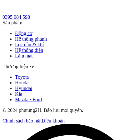
0395 084 598
Sản phẩm
Động cơ
Hệ thống phanh
Lọc dầu & khí
Hệ thống điện
Làm mát
Thương hiệu xe
Toyota
Honda
Hyundai
Kia
Mazda · Ford
© 2024 phutung2H. Bảo lưu mọi quyền.
Chính sách bảo mật
Điều khoản