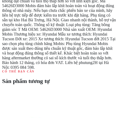
không đạt chuẩn và tuổi thọ thấp hơn so với linh kiện gốc. Mã
54626D3000 Mobis đảm bảo lắp khít hoàn toàn và hoạt động đúng
thông số nhà máy. Nếu bạn chưa chắc phiên bản xe của mình, hãy
liên hệ trực tiếp để được kiểm tra trước khi đặt hàng. Phụ tùng có
sẵn tại kho Hai Bà Trưng, Hà Nội. Giao nhanh nội thành, hỗ trợ vận
chuyển toàn quốc. Thông số kỹ thuật: Loại phụ tùng: Tăng bông
giảm sóc T Mã OEM: 54626D3000 Nhà sản xuất OEM: Hyundai
Mobis Thương hiệu xe: Hyundai Mẫu xe tương thích: Hyundai
Tucson Đời xe: 2015 Xe tương thích: Hyundai Tucson đời 2015 Tại
sao chọn phụ tùng chính hãng Mobis: Phụ tùng Hyundai Mobis
được sản xuất theo đúng tiêu chuẩn kỹ thuật gốc, đảm bảo lắp khít
và hoạt động đúng thông số thiết kế. Khác biệt hoàn toàn so với
hàng aftermarket thường có sai số kích thước và tuổi thọ thấp hơn.
Bảo hành 12 tháng, có hóa đơn VAT. Liên hệ phutung2H tại Hà
Nội: 0395 084 598.
CÓ THỂ BẠN CẦN
Sản phẩm tương tự