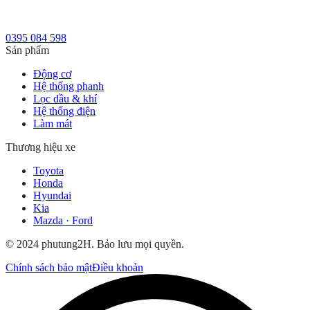
0395 084 598
Sản phẩm
Động cơ
Hệ thống phanh
Lọc dầu & khí
Hệ thống điện
Làm mát
Thương hiệu xe
Toyota
Honda
Hyundai
Kia
Mazda · Ford
© 2024 phutung2H. Bảo lưu mọi quyền.
Chính sách bảo mật
Điều khoản