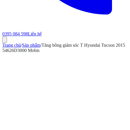
0395 084 598
Liên hệ
Trang chủ
/
Sản phẩm
/
Tăng bông giảm sóc T Hyundai Tucson 2015
54626D3000 Mobis
ính hãng
Bảo hành 12 tháng
Có hóa đơn VAT