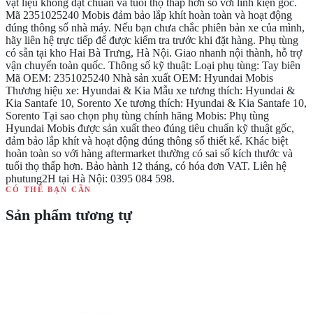
vật liệu không đạt chuẩn và tuổi thọ thấp hơn so với linh kiện gốc.
Mã 2351025240 Mobis đảm bảo lắp khít hoàn toàn và hoạt động
đúng thông số nhà máy. Nếu bạn chưa chắc phiên bản xe của mình,
hãy liên hệ trực tiếp để được kiểm tra trước khi đặt hàng. Phụ tùng
có sẵn tại kho Hai Bà Trưng, Hà Nội. Giao nhanh nội thành, hỗ trợ
vận chuyển toàn quốc. Thông số kỹ thuật: Loại phụ tùng: Tay biên
Mã OEM: 2351025240 Nhà sản xuất OEM: Hyundai Mobis
Thương hiệu xe: Hyundai & Kia Mẫu xe tương thích: Hyundai &
Kia Santafe 10, Sorento Xe tương thích: Hyundai & Kia Santafe 10,
Sorento Tại sao chọn phụ tùng chính hãng Mobis: Phụ tùng
Hyundai Mobis được sản xuất theo đúng tiêu chuẩn kỹ thuật gốc,
đảm bảo lắp khít và hoạt động đúng thông số thiết kế. Khác biệt
hoàn toàn so với hàng aftermarket thường có sai số kích thước và
tuổi thọ thấp hơn. Bảo hành 12 tháng, có hóa đơn VAT. Liên hệ
phutung2H tại Hà Nội: 0395 084 598.
CÓ THỂ BẠN CẦN
Sản phẩm tương tự