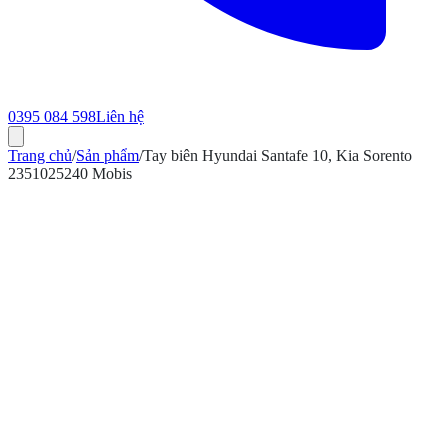
0395 084 598
Liên hệ
Trang chủ
/
Sản phẩm
/
Tay biên Hyundai Santafe 10, Kia Sorento
2351025240 Mobis
ính hãng
Bảo hành 12 tháng
Có hóa đơn VAT