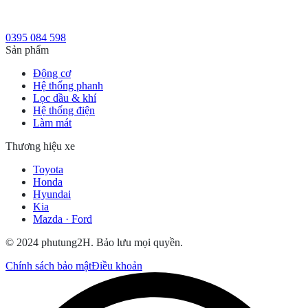
0395 084 598
Sản phẩm
Động cơ
Hệ thống phanh
Lọc dầu & khí
Hệ thống điện
Làm mát
Thương hiệu xe
Toyota
Honda
Hyundai
Kia
Mazda · Ford
© 2024 phutung2H. Bảo lưu mọi quyền.
Chính sách bảo mật
Điều khoản