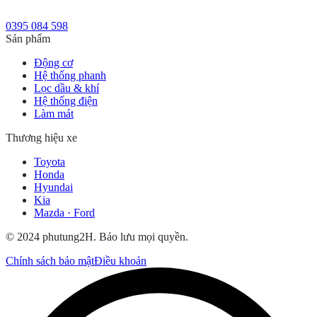
0395 084 598
Sản phẩm
Động cơ
Hệ thống phanh
Lọc dầu & khí
Hệ thống điện
Làm mát
Thương hiệu xe
Toyota
Honda
Hyundai
Kia
Mazda · Ford
© 2024 phutung2H. Bảo lưu mọi quyền.
Chính sách bảo mật
Điều khoản