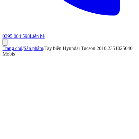
0395 084 598
Liên hệ
Trang chủ
/
Sản phẩm
/
Tay biên Hyundai Tucson 2010 2351025040
Mobis
ính hãng
Bảo hành 12 tháng
Có hóa đơn VAT