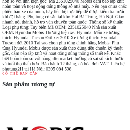
hơn so với linh kiện gốc. Mã 2351025040 Mobis đảm bảo lắp khít
hoàn toàn và hoạt động đúng thông số nhà máy. Nếu bạn chưa chắc
phiên bản xe của mình, hãy liên hệ trực tiếp để được kiểm tra trước
khi đặt hàng. Phụ tùng có sẵn tại kho Hai Bà Trưng, Hà Nội. Giao
nhanh nội thành, hỗ trợ vận chuyển toàn quốc. Thông số kỹ thuật:
Loại phụ tùng: Tay biên Mã OEM: 2351025040 Nhà sản xuất
OEM: Hyundai Mobis Thương hiệu xe: Hyundai Mẫu xe tương
thích: Hyundai Tucson Đời xe: 2010 Xe tương thích: Hyundai
Tucson đời 2010 Tại sao chọn phụ tùng chính hãng Mobis: Phụ
tùng Hyundai Mobis được sản xuất theo đúng tiêu chuẩn kỹ thuật
gốc, đảm bảo lắp khít và hoạt động đúng thông số thiết kế. Khác
biệt hoàn toàn so với hàng aftermarket thường có sai số kích thước
và tuổi thọ thấp hơn. Bảo hành 12 tháng, có hóa đơn VAT. Liên hệ
phutung2H tại Hà Nội: 0395 084 598.
CÓ THỂ BẠN CẦN
Sản phẩm tương tự