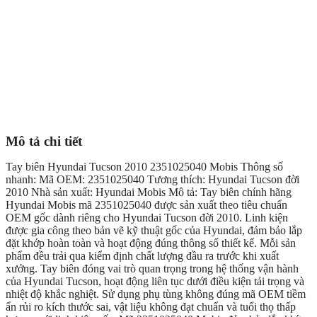
Mô tả chi tiết
Tay biên Hyundai Tucson 2010 2351025040 Mobis Thông số
nhanh: Mã OEM: 2351025040 Tương thích: Hyundai Tucson đời
2010 Nhà sản xuất: Hyundai Mobis Mô tả: Tay biên chính hãng
Hyundai Mobis mã 2351025040 được sản xuất theo tiêu chuẩn
OEM gốc dành riêng cho Hyundai Tucson đời 2010. Linh kiện
được gia công theo bản vẽ kỹ thuật gốc của Hyundai, đảm bảo lắp
đặt khớp hoàn toàn và hoạt động đúng thông số thiết kế. Mỗi sản
phẩm đều trải qua kiểm định chất lượng đầu ra trước khi xuất
xưởng. Tay biên đóng vai trò quan trọng trong hệ thống vận hành
của Hyundai Tucson, hoạt động liên tục dưới điều kiện tải trọng và
nhiệt độ khắc nghiệt. Sử dụng phụ tùng không đúng mã OEM tiềm
ẩn rủi ro kích thước sai, vật liệu không đạt chuẩn và tuổi thọ thấp