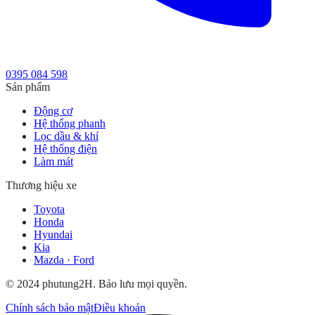
0395 084 598
Sản phẩm
Động cơ
Hệ thống phanh
Lọc dầu & khí
Hệ thống điện
Làm mát
Thương hiệu xe
Toyota
Honda
Hyundai
Kia
Mazda · Ford
© 2024 phutung2H. Bảo lưu mọi quyền.
Chính sách bảo mật
Điều khoản