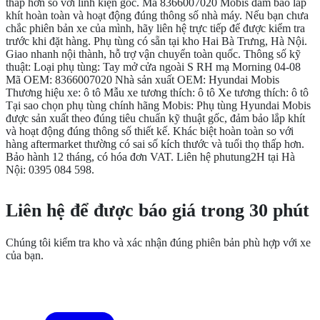
thấp hơn so với linh kiện gốc. Mã 8366007020 Mobis đảm bảo lắp
khít hoàn toàn và hoạt động đúng thông số nhà máy. Nếu bạn chưa
chắc phiên bản xe của mình, hãy liên hệ trực tiếp để được kiểm tra
trước khi đặt hàng. Phụ tùng có sẵn tại kho Hai Bà Trưng, Hà Nội.
Giao nhanh nội thành, hỗ trợ vận chuyển toàn quốc. Thông số kỹ
thuật: Loại phụ tùng: Tay mở cửa ngoài S RH mạ Morning 04-08
Mã OEM: 8366007020 Nhà sản xuất OEM: Hyundai Mobis
Thương hiệu xe: ô tô Mẫu xe tương thích: ô tô Xe tương thích: ô tô
Tại sao chọn phụ tùng chính hãng Mobis: Phụ tùng Hyundai Mobis
được sản xuất theo đúng tiêu chuẩn kỹ thuật gốc, đảm bảo lắp khít
và hoạt động đúng thông số thiết kế. Khác biệt hoàn toàn so với
hàng aftermarket thường có sai số kích thước và tuổi thọ thấp hơn.
Bảo hành 12 tháng, có hóa đơn VAT. Liên hệ phutung2H tại Hà
Nội: 0395 084 598.
CẦN THÊM THÔNG TIN?
Liên hệ để được báo giá trong 30 phút
Chúng tôi kiểm tra kho và xác nhận đúng phiên bản phù hợp với xe
của bạn.