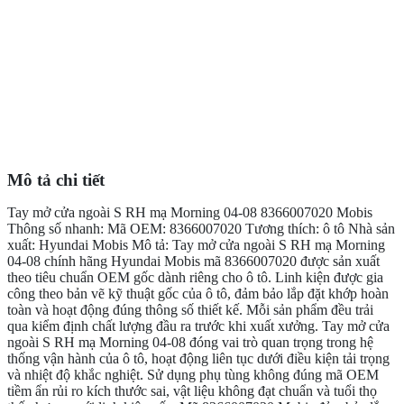
Mô tả chi tiết
Tay mở cửa ngoài S RH mạ Morning 04-08 8366007020 Mobis
Thông số nhanh: Mã OEM: 8366007020 Tương thích: ô tô Nhà sản
xuất: Hyundai Mobis Mô tả: Tay mở cửa ngoài S RH mạ Morning
04-08 chính hãng Hyundai Mobis mã 8366007020 được sản xuất
theo tiêu chuẩn OEM gốc dành riêng cho ô tô. Linh kiện được gia
công theo bản vẽ kỹ thuật gốc của ô tô, đảm bảo lắp đặt khớp hoàn
toàn và hoạt động đúng thông số thiết kế. Mỗi sản phẩm đều trải
qua kiểm định chất lượng đầu ra trước khi xuất xưởng. Tay mở cửa
ngoài S RH mạ Morning 04-08 đóng vai trò quan trọng trong hệ
thống vận hành của ô tô, hoạt động liên tục dưới điều kiện tải trọng
và nhiệt độ khắc nghiệt. Sử dụng phụ tùng không đúng mã OEM
tiềm ẩn rủi ro kích thước sai, vật liệu không đạt chuẩn và tuổi thọ