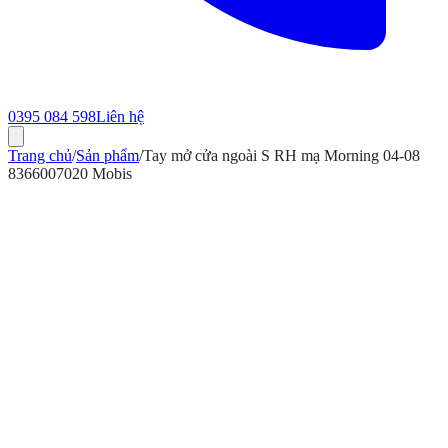
0395 084 598
Liên hệ
Trang chủ
/
Sản phẩm
/
Tay mở cửa ngoài S RH mạ Morning 04-08
8366007020 Mobis
ính hãng
Bảo hành 12 tháng
Có hóa đơn VAT