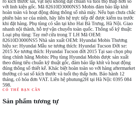
ro kích thước sai, vật liệu không đạt chuẩn và tuổi thọ thấp hơn so
với linh kiện gốc. Mã 82610D3000NS5 Mobis đảm bảo lắp khít
hoàn toàn và hoạt động đúng thông số nhà máy. Nếu bạn chưa chắc
phiên bản xe của mình, hãy liên hệ trực tiếp để được kiểm tra trước
khi đặt hàng. Phụ tùng có sẵn tại kho Hai Bà Trưng, Hà Nội. Giao
nhanh nội thành, hỗ trợ vận chuyển toàn quốc. Thông số kỹ thuật:
Loại phụ tùng: Tay mở cửa trong T LH Mã OEM:
82610D3000NS5 Nhà sản xuất OEM: Hyundai Mobis Thương
hiệu xe: Hyundai Mẫu xe tương thích: Hyundai Tucson Đời xe:
2015 Xe tương thích: Hyundai Tucson đời 2015 Tại sao chọn phụ
tùng chính hãng Mobis: Phụ tùng Hyundai Mobis được sản xuất
theo đúng tiêu chuẩn kỹ thuật gốc, đảm bảo lắp khít và hoạt động
đúng thông số thiết kế. Khác biệt hoàn toàn so với hàng aftermarket
thường có sai số kích thước và tuổi thọ thấp hơn. Bảo hành 12
tháng, có hóa đơn VAT. Liên hệ phutung2H tại Hà Nội: 0395 084
598.
CÓ THỂ BẠN CẦN
Sản phẩm tương tự