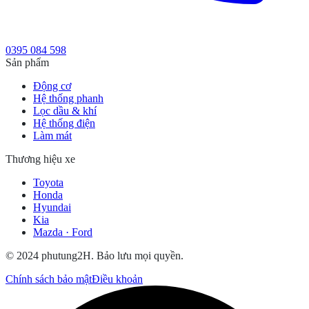
0395 084 598
Sản phẩm
Động cơ
Hệ thống phanh
Lọc dầu & khí
Hệ thống điện
Làm mát
Thương hiệu xe
Toyota
Honda
Hyundai
Kia
Mazda · Ford
© 2024 phutung2H. Bảo lưu mọi quyền.
Chính sách bảo mật
Điều khoản