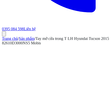
0395 084 598
Liên hệ
Trang chủ
/
Sản phẩm
/
Tay mở cửa trong T LH Hyundai Tucson 2015
82610D3000NS5 Mobis
ính hãng
Bảo hành 12 tháng
Có hóa đơn VAT