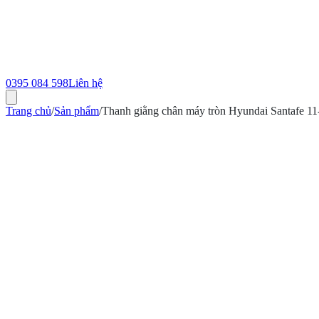
0395 084 598
Liên hệ
Trang chủ
/
Sản phẩm
/
Thanh giằng chân máy tròn Hyundai Santafe
ính hãng
Bảo hành 12 tháng
Có hóa đơn VAT