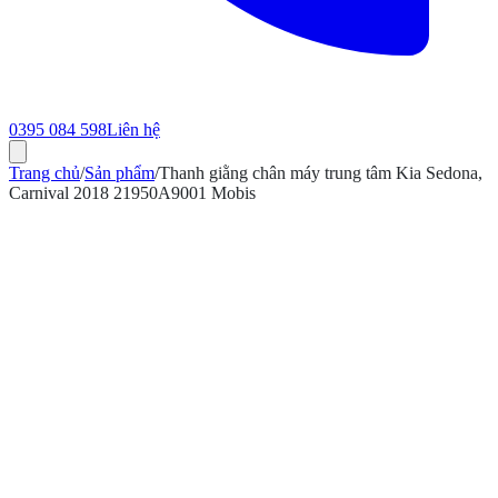
0395 084 598
Liên hệ
Trang chủ
/
Sản phẩm
/
Thanh giằng chân máy trung tâm Kia Sedona,
Carnival 2018 21950A9001 Mobis
ính hãng
Bảo hành 12 tháng
Có hóa đơn VAT