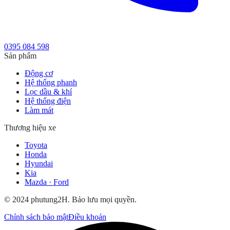
0395 084 598
Sản phẩm
Động cơ
Hệ thống phanh
Lọc dầu & khí
Hệ thống điện
Làm mát
Thương hiệu xe
Toyota
Honda
Hyundai
Kia
Mazda · Ford
© 2024 phutung2H. Bảo lưu mọi quyền.
Chính sách bảo mật
Điều khoản