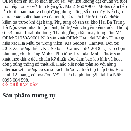
OEM tiềm ẩn rủi ro kích thước sai, vật liệu không đạt chuẩn và tuổi
thọ thấp hơn so với linh kiện gốc. Mã 21950A9001 Mobis đảm bảo
lắp khít hoàn toàn và hoạt động đúng thông số nhà máy. Nếu bạn
chưa chắc phiên bản xe của mình, hãy liên hệ trực tiếp để được
kiểm tra trước khi đặt hàng. Phụ tùng có sẵn tại kho Hai Bà Trưng,
Hà Nội. Giao nhanh nội thành, hỗ trợ vận chuyển toàn quốc. Thông
số kỹ thuật: Loại phụ tùng: Thanh giằng chân máy trung tâm Mã
OEM: 21950A9001 Nhà sản xuất OEM: Hyundai Mobis Thương
hiệu xe: Kia Mẫu xe tương thích: Kia Sedona, Carnival Đời xe:
2018 Xe tương thích: Kia Sedona, Carnival đời 2018 Tại sao chọn
phụ tùng chính hãng Mobis: Phụ tùng Hyundai Mobis được sản
xuất theo đúng tiêu chuẩn kỹ thuật gốc, đảm bảo lắp khít và hoạt
động đúng thông số thiết kế. Khác biệt hoàn toàn so với hàng
aftermarket thường có sai số kích thước và tuổi thọ thấp hơn. Bảo
hành 12 tháng, có hóa đơn VAT. Liên hệ phutung2H tại Hà Nội:
0395 084 598.
CÓ THỂ BẠN CẦN
Sản phẩm tương tự