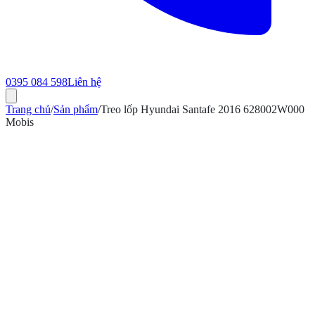
0395 084 598
Liên hệ
Trang chủ
/
Sản phẩm
/
Treo lốp Hyundai Santafe 2016 628002W000
Mobis
ính hãng
Bảo hành 12 tháng
Có hóa đơn VAT