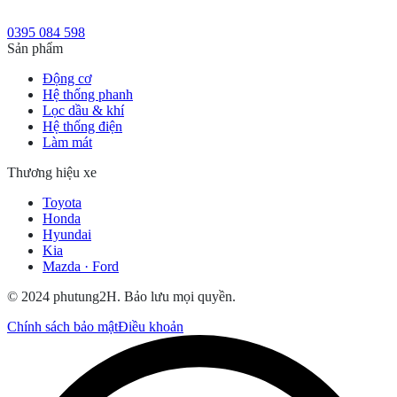
0395 084 598
Sản phẩm
Động cơ
Hệ thống phanh
Lọc dầu & khí
Hệ thống điện
Làm mát
Thương hiệu xe
Toyota
Honda
Hyundai
Kia
Mazda · Ford
© 2024 phutung2H. Bảo lưu mọi quyền.
Chính sách bảo mật
Điều khoản