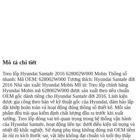
Mô tả chi tiết
Treo lốp Hyundai Santafe 2016 628002W000 Mobis Thông số
nhanh: Mã OEM: 628002W000 Tương thích: Hyundai Santafe đời
2016 Nhà sản xuất: Hyundai Mobis Mô tả: Treo lốp chính hãng
Hyundai Mobis mã 628002W000 được sản xuất theo tiêu chuẩn
OEM gốc dành riêng cho Hyundai Santafe đời 2016. Linh kiện
được gia công theo bản vẽ kỹ thuật gốc của Hyundai, đảm bảo lắp
đặt khớp hoàn toàn và hoạt động đúng thông số thiết kế. Mỗi sản
phẩm đều trải qua kiểm định chất lượng đầu ra trước khi xuất
xưởng. Treo lốp đóng vai trò quan trọng trong hệ thống vận hành
của Hyundai Santafe, hoạt động liên tục dưới điều kiện tải trọng và
nhiệt độ khắc nghiệt. Sử dụng phụ tùng không đúng mã OEM tiềm
ẩn rủi ro kích thước sai, vật liệu không đạt chuẩn và tuổi thọ thấp