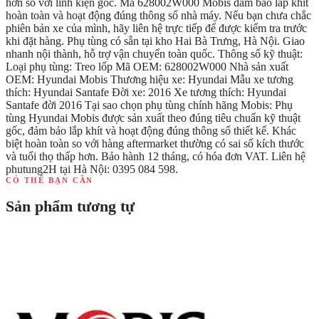
hơn so với linh kiện gốc. Mã 628002W000 Mobis đảm bảo lắp khít
hoàn toàn và hoạt động đúng thông số nhà máy. Nếu bạn chưa chắc
phiên bản xe của mình, hãy liên hệ trực tiếp để được kiểm tra trước
khi đặt hàng. Phụ tùng có sẵn tại kho Hai Bà Trưng, Hà Nội. Giao
nhanh nội thành, hỗ trợ vận chuyển toàn quốc. Thông số kỹ thuật:
Loại phụ tùng: Treo lốp Mã OEM: 628002W000 Nhà sản xuất
OEM: Hyundai Mobis Thương hiệu xe: Hyundai Mẫu xe tương
thích: Hyundai Santafe Đời xe: 2016 Xe tương thích: Hyundai
Santafe đời 2016 Tại sao chọn phụ tùng chính hãng Mobis: Phụ
tùng Hyundai Mobis được sản xuất theo đúng tiêu chuẩn kỹ thuật
gốc, đảm bảo lắp khít và hoạt động đúng thông số thiết kế. Khác
biệt hoàn toàn so với hàng aftermarket thường có sai số kích thước
và tuổi thọ thấp hơn. Bảo hành 12 tháng, có hóa đơn VAT. Liên hệ
phutung2H tại Hà Nội: 0395 084 598.
CÓ THỂ BẠN CẦN
Sản phẩm tương tự