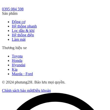
0395 084 598
Sản phẩm
Động cơ
Hệ thống phanh
Lọc dầu & khí
Hệ thống điện
Làm mát
Thương hiệu xe
Toyota
Honda
Hyundai
Kia
Mazda · Ford
© 2024 phutung2H. Bảo lưu mọi quyền.
Chính sách bảo mật
Điều khoản