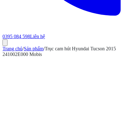
0395 084 598
Liên hệ
Trang chủ
/
Sản phẩm
/
Trục cam hút Hyundai Tucson 2015
241002E000 Mobis
ính hãng
Bảo hành 12 tháng
Có hóa đơn VAT