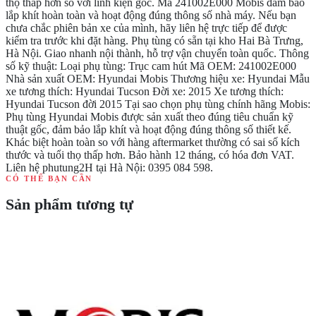
thọ thấp hơn so với linh kiện gốc. Mã 241002E000 Mobis đảm bảo
lắp khít hoàn toàn và hoạt động đúng thông số nhà máy. Nếu bạn
chưa chắc phiên bản xe của mình, hãy liên hệ trực tiếp để được
kiểm tra trước khi đặt hàng. Phụ tùng có sẵn tại kho Hai Bà Trưng,
Hà Nội. Giao nhanh nội thành, hỗ trợ vận chuyển toàn quốc. Thông
số kỹ thuật: Loại phụ tùng: Trục cam hút Mã OEM: 241002E000
Nhà sản xuất OEM: Hyundai Mobis Thương hiệu xe: Hyundai Mẫu
xe tương thích: Hyundai Tucson Đời xe: 2015 Xe tương thích:
Hyundai Tucson đời 2015 Tại sao chọn phụ tùng chính hãng Mobis:
Phụ tùng Hyundai Mobis được sản xuất theo đúng tiêu chuẩn kỹ
thuật gốc, đảm bảo lắp khít và hoạt động đúng thông số thiết kế.
Khác biệt hoàn toàn so với hàng aftermarket thường có sai số kích
thước và tuổi thọ thấp hơn. Bảo hành 12 tháng, có hóa đơn VAT.
Liên hệ phutung2H tại Hà Nội: 0395 084 598.
CÓ THỂ BẠN CẦN
Sản phẩm tương tự