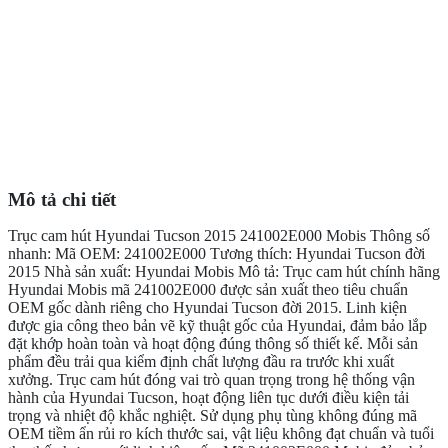
Mô tả chi tiết
Trục cam hút Hyundai Tucson 2015 241002E000 Mobis Thông số
nhanh: Mã OEM: 241002E000 Tương thích: Hyundai Tucson đời
2015 Nhà sản xuất: Hyundai Mobis Mô tả: Trục cam hút chính hãng
Hyundai Mobis mã 241002E000 được sản xuất theo tiêu chuẩn
OEM gốc dành riêng cho Hyundai Tucson đời 2015. Linh kiện
được gia công theo bản vẽ kỹ thuật gốc của Hyundai, đảm bảo lắp
đặt khớp hoàn toàn và hoạt động đúng thông số thiết kế. Mỗi sản
phẩm đều trải qua kiểm định chất lượng đầu ra trước khi xuất
xưởng. Trục cam hút đóng vai trò quan trọng trong hệ thống vận
hành của Hyundai Tucson, hoạt động liên tục dưới điều kiện tải
trọng và nhiệt độ khắc nghiệt. Sử dụng phụ tùng không đúng mã
OEM tiềm ẩn rủi ro kích thước sai, vật liệu không đạt chuẩn và tuổi