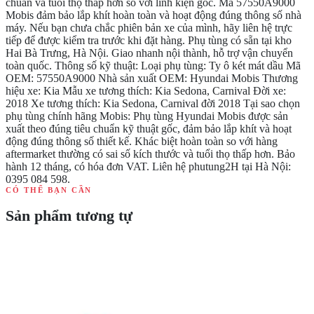
chuẩn và tuổi thọ thấp hơn so với linh kiện gốc. Mã 57550A9000
Mobis đảm bảo lắp khít hoàn toàn và hoạt động đúng thông số nhà
máy. Nếu bạn chưa chắc phiên bản xe của mình, hãy liên hệ trực
tiếp để được kiểm tra trước khi đặt hàng. Phụ tùng có sẵn tại kho
Hai Bà Trưng, Hà Nội. Giao nhanh nội thành, hỗ trợ vận chuyển
toàn quốc. Thông số kỹ thuật: Loại phụ tùng: Ty ô két mát dầu Mã
OEM: 57550A9000 Nhà sản xuất OEM: Hyundai Mobis Thương
hiệu xe: Kia Mẫu xe tương thích: Kia Sedona, Carnival Đời xe:
2018 Xe tương thích: Kia Sedona, Carnival đời 2018 Tại sao chọn
phụ tùng chính hãng Mobis: Phụ tùng Hyundai Mobis được sản
xuất theo đúng tiêu chuẩn kỹ thuật gốc, đảm bảo lắp khít và hoạt
động đúng thông số thiết kế. Khác biệt hoàn toàn so với hàng
aftermarket thường có sai số kích thước và tuổi thọ thấp hơn. Bảo
hành 12 tháng, có hóa đơn VAT. Liên hệ phutung2H tại Hà Nội:
0395 084 598.
CÓ THỂ BẠN CẦN
Sản phẩm tương tự