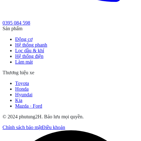
0395 084 598
Sản phẩm
Động cơ
Hệ thống phanh
Lọc dầu & khí
Hệ thống điện
Làm mát
Thương hiệu xe
Toyota
Honda
Hyundai
Kia
Mazda · Ford
© 2024 phutung2H. Bảo lưu mọi quyền.
Chính sách bảo mật
Điều khoản