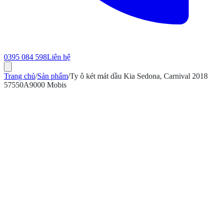
0395 084 598
Liên hệ
Trang chủ
/
Sản phẩm
/
Ty ô két mát dầu Kia Sedona, Carnival 2018
57550A9000 Mobis
ính hãng
Bảo hành 12 tháng
Có hóa đơn VAT