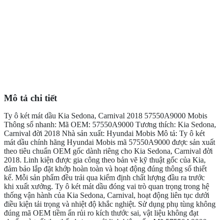
Mô tả chi tiết
Ty ô két mát dầu Kia Sedona, Carnival 2018 57550A9000 Mobis
Thông số nhanh: Mã OEM: 57550A9000 Tương thích: Kia Sedona,
Carnival đời 2018 Nhà sản xuất: Hyundai Mobis Mô tả: Ty ô két
mát dầu chính hãng Hyundai Mobis mã 57550A9000 được sản xuất
theo tiêu chuẩn OEM gốc dành riêng cho Kia Sedona, Carnival đời
2018. Linh kiện được gia công theo bản vẽ kỹ thuật gốc của Kia,
đảm bảo lắp đặt khớp hoàn toàn và hoạt động đúng thông số thiết
kế. Mỗi sản phẩm đều trải qua kiểm định chất lượng đầu ra trước
khi xuất xưởng. Ty ô két mát dầu đóng vai trò quan trọng trong hệ
thống vận hành của Kia Sedona, Carnival, hoạt động liên tục dưới
điều kiện tải trọng và nhiệt độ khắc nghiệt. Sử dụng phụ tùng không
đúng mã OEM tiềm ẩn rủi ro kích thước sai, vật liệu không đạt