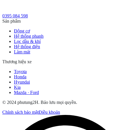
0395 084 598
Sản phẩm
Động cơ
Hệ thống phanh
Lọc dầu & khí
Hệ thống điện
Làm mát
Thương hiệu xe
Toyota
Honda
Hyundai
Kia
Mazda · Ford
© 2024 phutung2H. Bảo lưu mọi quyền.
Chính sách bảo mật
Điều khoản