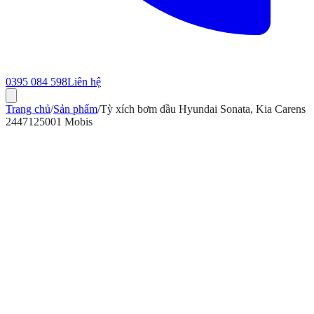
0395 084 598
Liên hệ
Trang chủ
/
Sản phẩm
/
Tỳ xích bơm dầu Hyundai Sonata, Kia Carens
2447125001 Mobis
ính hãng
Bảo hành 12 tháng
Có hóa đơn VAT