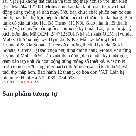
sai, vật liệu không đạt chuẩn và tuổi thọ thấp hơn so với linh kiện
gốc. Mã 2447125001 Mobis đảm bảo lắp khít hoàn toàn và hoạt
động đúng thông số nhà máy. Nếu bạn chưa chắc phiên bản xe của
mình, hãy liên hệ trực tiếp để được kiểm tra trước khi đặt hàng. Phụ
tùng có sẵn tại kho Hai Bà Trưng, Hà Nội. Giao nhanh nội thành,
hỗ trợ vận chuyển toàn quốc. Thông số kỹ thuật: Loại phụ tùng: Tỳ
xích bơm dầu Mã OEM: 2447125001 Nhà sản xuất OEM: Hyundai
Mobis Thương hiệu xe: Hyundai & Kia Mẫu xe tương thích:
Hyundai & Kia Sonata, Carens Xe tương thích: Hyundai & Kia
Sonata, Carens Tại sao chọn phụ tùng chính hãng Mobis: Phụ tùng
Hyundai Mobis được sản xuất theo đúng tiêu chuẩn kỹ thuật gốc,
đảm bảo lắp khít và hoạt động đúng thông số thiết kế. Khác biệt
hoàn toàn so với hàng aftermarket thường có sai số kích thước và
tuổi thọ thấp hơn. Bảo hành 12 tháng, có hóa đơn VAT. Liên hệ
phutung2H tại Hà Nội: 0395 084 598.
CÓ THỂ BẠN CẦN
Sản phẩm tương tự