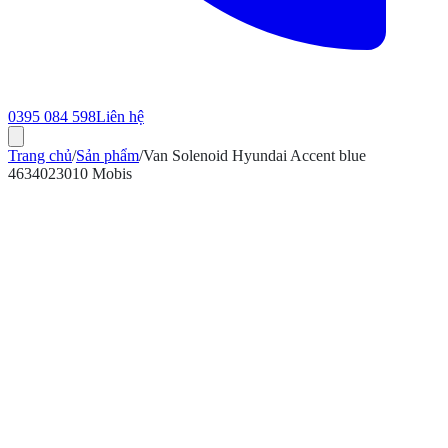
0395 084 598
Liên hệ
Trang chủ
/
Sản phẩm
/
Van Solenoid Hyundai Accent blue
4634023010 Mobis
ính hãng
Bảo hành 12 tháng
Có hóa đơn VAT