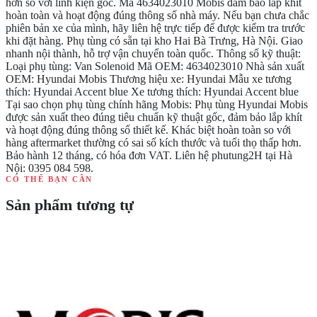
hơn so với linh kiện gốc. Mã 4634023010 Mobis đảm bảo lắp khít
hoàn toàn và hoạt động đúng thông số nhà máy. Nếu bạn chưa chắc
phiên bản xe của mình, hãy liên hệ trực tiếp để được kiểm tra trước
khi đặt hàng. Phụ tùng có sẵn tại kho Hai Bà Trưng, Hà Nội. Giao
nhanh nội thành, hỗ trợ vận chuyển toàn quốc. Thông số kỹ thuật:
Loại phụ tùng: Van Solenoid Mã OEM: 4634023010 Nhà sản xuất
OEM: Hyundai Mobis Thương hiệu xe: Hyundai Mẫu xe tương
thích: Hyundai Accent blue Xe tương thích: Hyundai Accent blue
Tại sao chọn phụ tùng chính hãng Mobis: Phụ tùng Hyundai Mobis
được sản xuất theo đúng tiêu chuẩn kỹ thuật gốc, đảm bảo lắp khít
và hoạt động đúng thông số thiết kế. Khác biệt hoàn toàn so với
hàng aftermarket thường có sai số kích thước và tuổi thọ thấp hơn.
Bảo hành 12 tháng, có hóa đơn VAT. Liên hệ phutung2H tại Hà
Nội: 0395 084 598.
CÓ THỂ BẠN CẦN
Sản phẩm tương tự