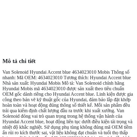
Mô tả chi tiết
Van Solenoid Hyundai Accent blue 4634023010 Mobis Thông số
nhanh: Mã OEM: 4634023010 Tương thích: Hyundai Accent blue
Nhà sản xuất: Hyundai Mobis Mô tả: Van Solenoid chính hãng
Hyundai Mobis mã 4634023010 được sản xuất theo tiêu chuẩn
OEM gốc dành riêng cho Hyundai Accent blue. Linh kiện được gia
công theo bản vẽ kỹ thuật gốc của Hyundai, đảm bảo lắp đặt khớp
hoàn toàn và hoạt động đúng thông số thiết kế. Mỗi sản phẩm đều
trải qua kiểm định chất lượng đầu ra trước khi xuất xưởng. Van
Solenoid đóng vai trò quan trọng trong hệ thống vận hành của
Hyundai Accent blue, hoạt động liên tục dưới điều kiện tải trọng và
nhiệt độ khắc nghiệt. Sử dụng phụ tùng không đúng mã OEM tiềm
ẩn rủi ro kích thước sai, vật liệu không đạt chuẩn và tuổi thọ thấp