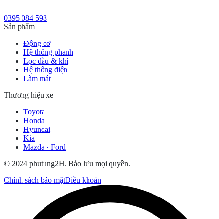
0395 084 598
Sản phẩm
Động cơ
Hệ thống phanh
Lọc dầu & khí
Hệ thống điện
Làm mát
Thương hiệu xe
Toyota
Honda
Hyundai
Kia
Mazda · Ford
© 2024 phutung2H. Bảo lưu mọi quyền.
Chính sách bảo mật
Điều khoản