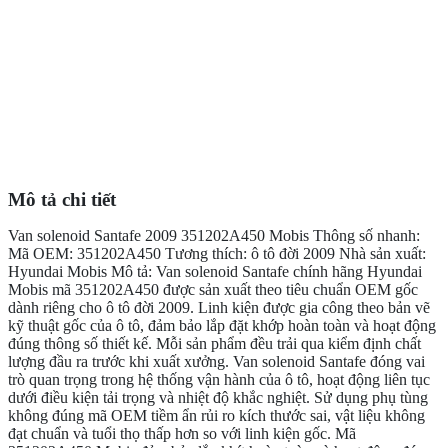
Mô tả chi tiết
Van solenoid Santafe 2009 351202A450 Mobis Thông số nhanh:
Mã OEM: 351202A450 Tương thích: ô tô đời 2009 Nhà sản xuất:
Hyundai Mobis Mô tả: Van solenoid Santafe chính hãng Hyundai
Mobis mã 351202A450 được sản xuất theo tiêu chuẩn OEM gốc
dành riêng cho ô tô đời 2009. Linh kiện được gia công theo bản vẽ
kỹ thuật gốc của ô tô, đảm bảo lắp đặt khớp hoàn toàn và hoạt động
đúng thông số thiết kế. Mỗi sản phẩm đều trải qua kiểm định chất
lượng đầu ra trước khi xuất xưởng. Van solenoid Santafe đóng vai
trò quan trọng trong hệ thống vận hành của ô tô, hoạt động liên tục
dưới điều kiện tải trọng và nhiệt độ khắc nghiệt. Sử dụng phụ tùng
không đúng mã OEM tiềm ẩn rủi ro kích thước sai, vật liệu không
đạt chuẩn và tuổi thọ thấp hơn so với linh kiện gốc. Mã