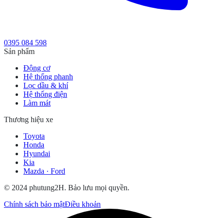
0395 084 598
Sản phẩm
Động cơ
Hệ thống phanh
Lọc dầu & khí
Hệ thống điện
Làm mát
Thương hiệu xe
Toyota
Honda
Hyundai
Kia
Mazda · Ford
© 2024 phutung2H. Bảo lưu mọi quyền.
Chính sách bảo mật
Điều khoản