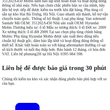
351202A450 Mobis đảm bảo lắp khít hoàn toàn và hoạt động đúng
thông số nhà máy. Nếu bạn chưa chắc phiên bản xe của mình, hãy
liên hệ trực tiếp để được kiểm tra trước khi đặt hàng. Phụ tùng có
sẵn tại kho Hai Bà Trưng, Hà Nội. Giao nhanh nội thành, hỗ trợ vận
chuyển toàn quốc. Thông số kỹ thuật: Loại phụ tùng: Van solenoid
Santafe Mã OEM: 351202A450 Nhà sản xuất OEM: Hyundai
Mobis Thương hiệu xe: ô tô Mẫu xe tương thích: ô tô Đời xe: 2009
Xe tương thích: ô tô đời 2009 Tại sao chọn phụ tùng chính hãng
Mobis: Phụ tùng Hyundai Mobis được sản xuất theo đúng tiêu
chuẩn kỹ thuật gốc, đảm bảo lắp khít và hoạt động đúng thông số
thiết kế. Khác biệt hoàn toàn so với hàng aftermarket thường có sai
số kích thước và tuổi thọ thấp hơn. Bảo hành 12 tháng, có hóa đơn
VAT. Liên hệ phutung2H tại Hà Nội: 0395 084 598.
CẦN THÊM THÔNG TIN?
Liên hệ để được báo giá trong 30 phút
Chúng tôi kiểm tra kho và xác nhận đúng phiên bản phù hợp với xe
của bạn.