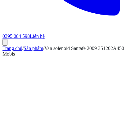
0395 084 598
Liên hệ
Trang chủ
/
Sản phẩm
/
Van solenoid Santafe 2009 351202A450
Mobis
ính hãng
Bảo hành 12 tháng
Có hóa đơn VAT