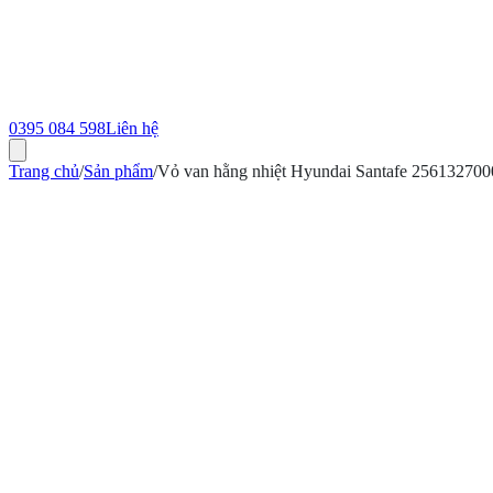
0395 084 598
Liên hệ
Trang chủ
/
Sản phẩm
/
Vỏ van hằng nhiệt Hyundai Santafe 25613270
ính hãng
Bảo hành 12 tháng
Có hóa đơn VAT