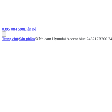
0395 084 598
Liên hệ
Trang chủ
/
Sản phẩm
/
Xích cam Hyundai Accent blue 243212B200 
ính hãng
Bảo hành 12 tháng
Có hóa đơn VAT